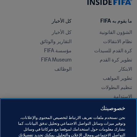
ما يقوم به FIFA
كل الأخبار
الشؤون القانونية
كل الأخبار
نظام الانتقالات
التقارير والوثائق
كرة القدم للسيدات
مؤسسة FIFA
تطوير كرة القدم
FIFA Museum
الابتكار
الوظائف
تطوير المواهب
تنظيم البطولات 
الاستدامة
حقوق الإنسان ومناهضة التمييز
خصوصيتك
الصحة والطب
نحن نستخدم ملفات تعريف الارتباط لتخصيص المحتوى والإعلانات،
المبادرات التعليمية
وتوفير ميزات وسائل التواصل الاجتماعي وتحليل تدفق البيانات، كما
نشارك معلومات حول استخدامك لموقعنا مع شركائنا في وسائل
التواصل الاجتماعي ومجال الإعلان والتحليل. يمكنك تحديد تفضيلاتك