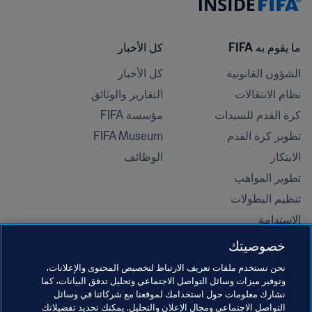
ما يقوم به FIFA
كل الأخبار
الشؤون القانونية
كل الأخبار
نظام الانتقالات
التقارير والوثائق
كرة القدم للسيدات
مؤسسة FIFA
تطوير كرة القدم
FIFA Museum
الابتكار
الوظائف
تطوير المواهب
تنظيم البطولات 
الاستدامة
حقوق الإنسان ومناهضة التمييز
خصوصيتك
الصحة والطب
نحن نستخدم ملفات تعريف الارتباط لتخصيص المحتوى والإعلانات،
المبادرات التعليمية
وتوفير ميزات وسائل التواصل الاجتماعي وتحليل تدفق البيانات، كما
نشارك معلومات حول استخدامك لموقعنا مع شركائنا في وسائل
التواصل الاجتماعي ومجال الإعلان والتحليل. يمكنك تحديد تفضيلاتك