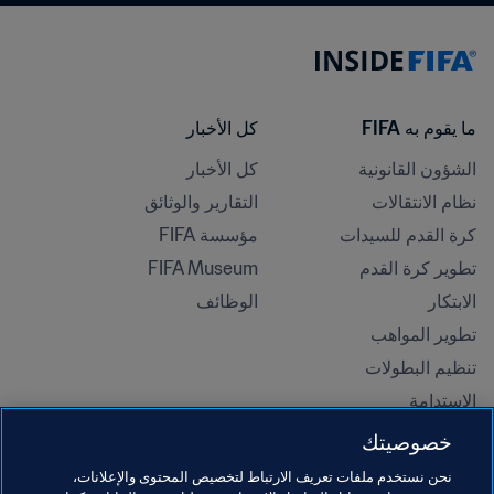
ما يقوم به FIFA
كل الأخبار
الشؤون القانونية
كل الأخبار
نظام الانتقالات
التقارير والوثائق
كرة القدم للسيدات
مؤسسة FIFA
تطوير كرة القدم
FIFA Museum
الابتكار
الوظائف
تطوير المواهب
تنظيم البطولات 
الاستدامة
حقوق الإنسان ومناهضة التمييز
خصوصيتك
الصحة والطب
نحن نستخدم ملفات تعريف الارتباط لتخصيص المحتوى والإعلانات،