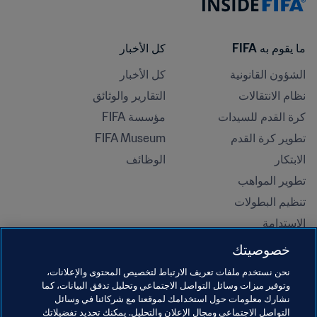
ما يقوم به FIFA
كل الأخبار
الشؤون القانونية
كل الأخبار
نظام الانتقالات
التقارير والوثائق
كرة القدم للسيدات
مؤسسة FIFA
تطوير كرة القدم
FIFA Museum
الابتكار
الوظائف
تطوير المواهب
تنظيم البطولات 
الاستدامة
حقوق الإنسان ومناهضة التمييز
خصوصيتك
الصحة والطب
نحن نستخدم ملفات تعريف الارتباط لتخصيص المحتوى والإعلانات،
المبادرات التعليمية
وتوفير ميزات وسائل التواصل الاجتماعي وتحليل تدفق البيانات، كما
نشارك معلومات حول استخدامك لموقعنا مع شركائنا في وسائل
التواصل الاجتماعي ومجال الإعلان والتحليل. يمكنك تحديد تفضيلاتك