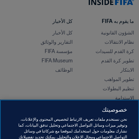
ما يقوم به FIFA
كل الأخبار
الشؤون القانونية
كل الأخبار
نظام الانتقالات
التقارير والوثائق
كرة القدم للسيدات
مؤسسة FIFA
تطوير كرة القدم
FIFA Museum
الابتكار
الوظائف
تطوير المواهب
تنظيم البطولات 
الاستدامة
حقوق الإنسان ومناهضة التمييز
خصوصيتك
الصحة والطب
نحن نستخدم ملفات تعريف الارتباط لتخصيص المحتوى والإعلانات،
المبادرات التعليمية
وتوفير ميزات وسائل التواصل الاجتماعي وتحليل تدفق البيانات، كما
نشارك معلومات حول استخدامك لموقعنا مع شركائنا في وسائل
التواصل الاجتماعي ومجال الإعلان والتحليل. يمكنك تحديد تفضيلاتك