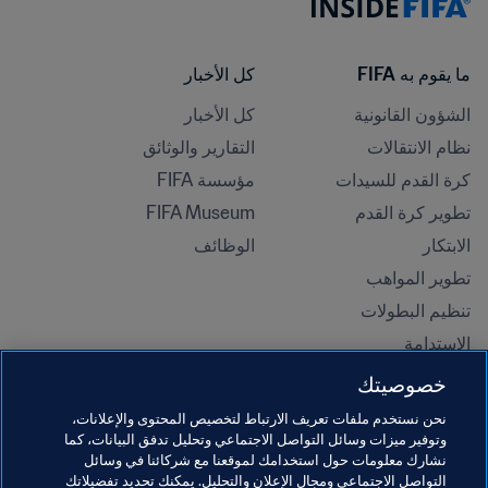
ما يقوم به FIFA
كل الأخبار
الشؤون القانونية
كل الأخبار
نظام الانتقالات
التقارير والوثائق
كرة القدم للسيدات
مؤسسة FIFA
تطوير كرة القدم
FIFA Museum
الابتكار
الوظائف
تطوير المواهب
تنظيم البطولات 
الاستدامة
حقوق الإنسان ومناهضة التمييز
خصوصيتك
الصحة والطب
نحن نستخدم ملفات تعريف الارتباط لتخصيص المحتوى والإعلانات،
المبادرات التعليمية
وتوفير ميزات وسائل التواصل الاجتماعي وتحليل تدفق البيانات، كما
نشارك معلومات حول استخدامك لموقعنا مع شركائنا في وسائل
التواصل الاجتماعي ومجال الإعلان والتحليل. يمكنك تحديد تفضيلاتك