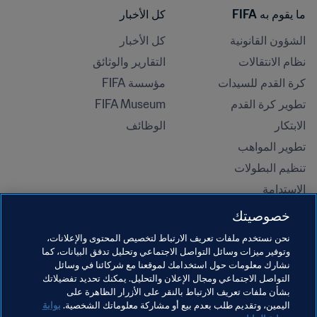
ما يقوم به FIFA
كل الأخبار
الشؤون القانونية
كل الأخبار
نظام الانتقالات
التقارير والوثائق
كرة القدم للسيدات
مؤسسة FIFA
تطوير كرة القدم
FIFA Museum
الابتكار
الوظائف
تطوير المواهب
تنظيم البطولات 
الاستدامة
حقوق الإنسان ومناهضة التمييز
خصوصيتك
الصحة والطب
نحن نستخدم ملفات تعريف الارتباط لتخصيص المحتوى والإعلانات،
المبادرات التعليمية
وتوفير ميزات وسائل التواصل الاجتماعي وتحليل تدفق البيانات، كما
نشارك معلومات حول استخدامك لموقعنا مع شركائنا في وسائل
التواصل الاجتماعي ومجال الإعلان والتحليل. يمكنك تحديد تفضيلاتك
بشأن ملفات تعريف الارتباط بالنقر على الأزرار الظاهرة على
اليمين، وتقديم طلب بعدم بيع أو مشاركة معلوماتك الشخصية.
بوابة