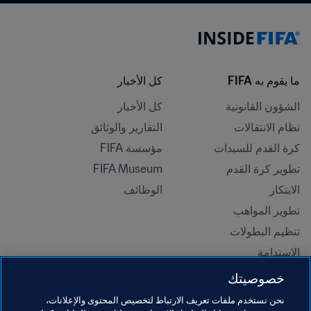
ما يقوم به FIFA
كل الأخبار
الشؤون القانونية
كل الأخبار
نظام الانتقالات
التقارير والوثائق
كرة القدم للسيدات
مؤسسة FIFA
تطوير كرة القدم
FIFA Museum
الابتكار
الوظائف
تطوير المواهب
تنظيم البطولات 
الاستدامة
حقوق الإنسان ومناهضة التمييز
خصوصيتك
الصحة والطب
نحن نستخدم ملفات تعريف الارتباط لتخصيص المحتوى والإعلانات،