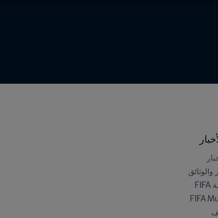
خبار
بار
ر والوثائق
FI
FIFA M
ف