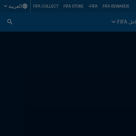
العربية
FIFA COLLECT
FIFA STORE
FIFA+
FIFA REWARDS
خل FIFA