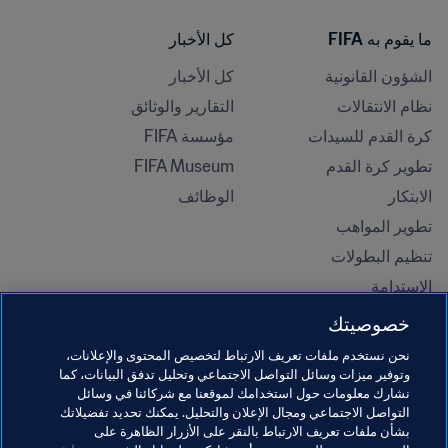
ما يقوم به FIFA
كل الأخبار
الشؤون القانونية
كل الأخبار
نظام الانتقالات
التقارير والوثائق
كرة القدم للسيدات
مؤسسة FIFA
تطوير كرة القدم
FIFA Museum
الابتكار
الوظائف
تطوير المواهب
تنظيم البطولات 
الاستدامة
حقوق الإنسان ومناهضة التمييز
خصوصيتك
الصحة والطب
نحن نستخدم ملفات تعريف الارتباط لتخصيص المحتوى والإعلانات،
المبادرات التعليمية
وتوفير ميزات وسائل التواصل الاجتماعي وتحليل تدفق البيانات، كما
نشارك معلومات حول استخدامك لموقعنا مع شركائنا في وسائل
التواصل الاجتماعي ومجال الإعلان والتحليل. يمكنك تحديد تفضيلاتك
بشأن ملفات تعريف الارتباط بالنقر على الأزرار الظاهرة على