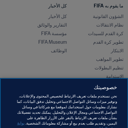
ما يقوم به FIFA
كل الأخبار
الشؤون القانونية
كل الأخبار
نظام الانتقالات
التقارير والوثائق
كرة القدم للسيدات
مؤسسة FIFA
تطوير كرة القدم
FIFA Museum
الابتكار
الوظائف
تطوير المواهب
تنظيم البطولات 
الاستدامة
حقوق الإنسان ومناهضة التمييز
خصوصيتك
الصحة والطب
نحن نستخدم ملفات تعريف الارتباط لتخصيص المحتوى والإعلانات،
المبادرات التعليمية
وتوفير ميزات وسائل التواصل الاجتماعي وتحليل تدفق البيانات، كما
نشارك معلومات حول استخدامك لموقعنا مع شركائنا في وسائل
التواصل الاجتماعي ومجال الإعلان والتحليل. يمكنك تحديد تفضيلاتك
بشأن ملفات تعريف الارتباط بالنقر على الأزرار الظاهرة على
اليمين، وتقديم طلب بعدم بيع أو مشاركة معلوماتك الشخصية.
بوابة