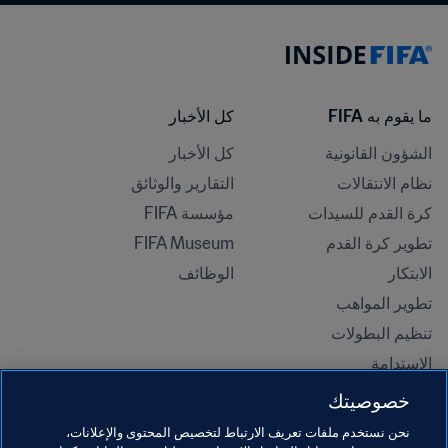
ما يقوم به FIFA
كل الأخبار
الشؤون القانونية
كل الأخبار
نظام الانتقالات
التقارير والوثائق
كرة القدم للسيدات
مؤسسة FIFA
تطوير كرة القدم
FIFA Museum
الابتكار
الوظائف
تطوير المواهب
تنظيم البطولات 
الاستدامة
حقوق الإنسان ومناهضة التمييز
خصوصيتك
الصحة والطب
نحن نستخدم ملفات تعريف الارتباط لتخصيص المحتوى والإعلانات،