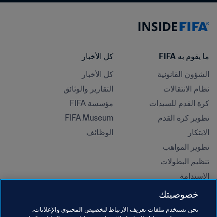
ما يقوم به FIFA
كل الأخبار
الشؤون القانونية
كل الأخبار
نظام الانتقالات
التقارير والوثائق
كرة القدم للسيدات
مؤسسة FIFA
تطوير كرة القدم
FIFA Museum
الابتكار
الوظائف
تطوير المواهب
تنظيم البطولات 
الاستدامة
حقوق الإنسان ومناهضة التمييز
خصوصيتك
الصحة والطب
نحن نستخدم ملفات تعريف الارتباط لتخصيص المحتوى والإعلانات،