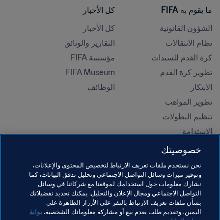
ما يقوم به FIFA
كل الأخبار
الشؤون القانونية
كل الأخبار
نظام الانتقالات
التقارير والوثائق
كرة القدم للسيدات
مؤسسة FIFA
تطوير كرة القدم
FIFA Museum
الابتكار
الوظائف
تطوير المواهب
تنظيم البطولات 
الاستدامة
حقوق الإنسان ومناهضة التمييز
خصوصيتك
الصحة والطب
نحن نستخدم ملفات تعريف الارتباط لتخصيص المحتوى والإعلانات،
المبادرات التعليمية
وتوفير ميزات وسائل التواصل الاجتماعي وتحليل تدفق البيانات، كما
نشارك معلومات حول استخدامك لموقعنا مع شركائنا في وسائل
التواصل الاجتماعي ومجال الإعلان والتحليل. يمكنك تحديد تفضيلاتك
بشأن ملفات تعريف الارتباط بالنقر على الأزرار الظاهرة على
اليمين، وتقديم طلب بعدم بيع أو مشاركة معلوماتك الشخصية.
بوابة