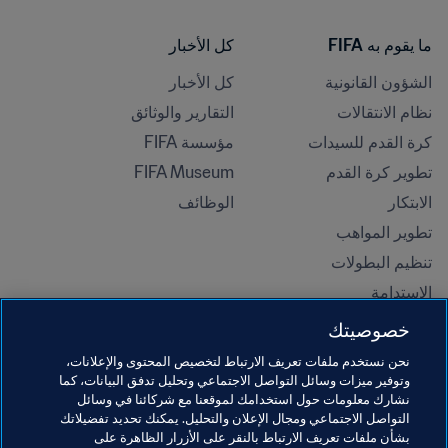
ما يقوم به FIFA
كل الأخبار
الشؤون القانونية
كل الأخبار
نظام الانتقالات
التقارير والوثائق
كرة القدم للسيدات
مؤسسة FIFA
تطوير كرة القدم
FIFA Museum
الابتكار
الوظائف
تطوير المواهب
تنظيم البطولات 
الاستدامة
حقوق الإنسان ومناهضة التمييز
خصوصيتك
الصحة والطب
نحن نستخدم ملفات تعريف الارتباط لتخصيص المحتوى والإعلانات،
المبادرات التعليمية
وتوفير ميزات وسائل التواصل الاجتماعي وتحليل تدفق البيانات، كما
نشارك معلومات حول استخدامك لموقعنا مع شركائنا في وسائل
التواصل الاجتماعي ومجال الإعلان والتحليل. يمكنك تحديد تفضيلاتك
بشأن ملفات تعريف الارتباط بالنقر على الأزرار الظاهرة على