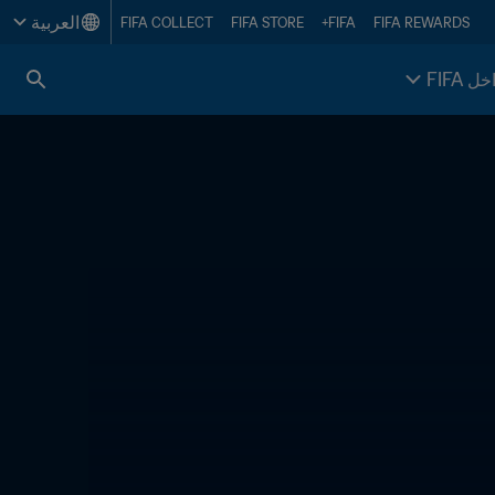
العربية
FIFA COLLECT
FIFA STORE
FIFA+
FIFA REWARDS
خل FIFA