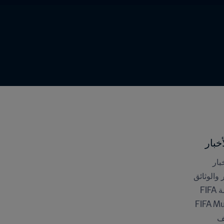
خبار
بار
ر والوثائق
FI
FIFA M
ف