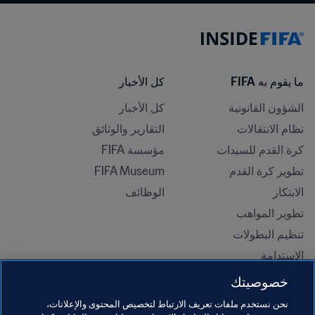
ما يقوم به FIFA
كل الأخبار
الشؤون القانونية
كل الأخبار
نظام الانتقالات
التقارير والوثائق
كرة القدم للسيدات
مؤسسة FIFA
تطوير كرة القدم
FIFA Museum
الابتكار
الوظائف
تطوير المواهب
تنظيم البطولات 
الاستدامة
حقوق الإنسان ومناهضة التمييز
خصوصيتك
الصحة والطب
نحن نستخدم ملفات تعريف الارتباط لتخصيص المحتوى والإعلانات،