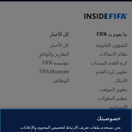
ما يقوم به FIFA
كل الأخبار
الشؤون القانونية
كل الأخبار
نظام الانتقالات
التقارير والوثائق
كرة القدم للسيدات
مؤسسة FIFA
تطوير كرة القدم
FIFA Museum
الابتكار
الوظائف
تطوير المواهب
تنظيم البطولات 
الاستدامة
حقوق الإنسان ومناهضة التمييز
خصوصيتك
الصحة والطب
نحن نستخدم ملفات تعريف الارتباط لتخصيص المحتوى والإعلانات،