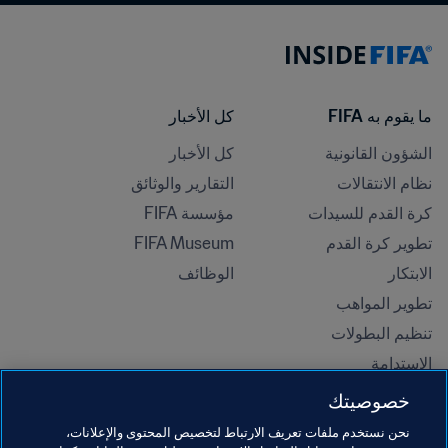
ما يقوم به FIFA
كل الأخبار
الشؤون القانونية
كل الأخبار
نظام الانتقالات
التقارير والوثائق
كرة القدم للسيدات
مؤسسة FIFA
تطوير كرة القدم
FIFA Museum
الابتكار
الوظائف
تطوير المواهب
تنظيم البطولات 
الاستدامة
حقوق الإنسان ومناهضة التمييز
خصوصيتك
الصحة والطب
نحن نستخدم ملفات تعريف الارتباط لتخصيص المحتوى والإعلانات،