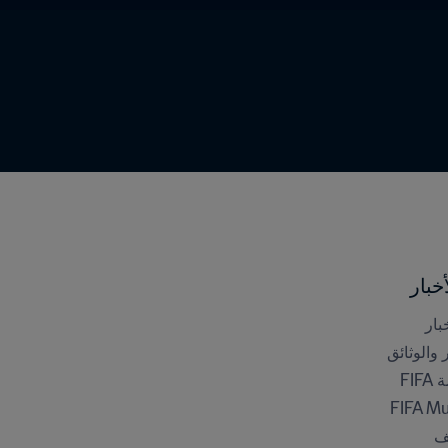
خبار
بار
ر والوثائق
FI
FIFA M
ف