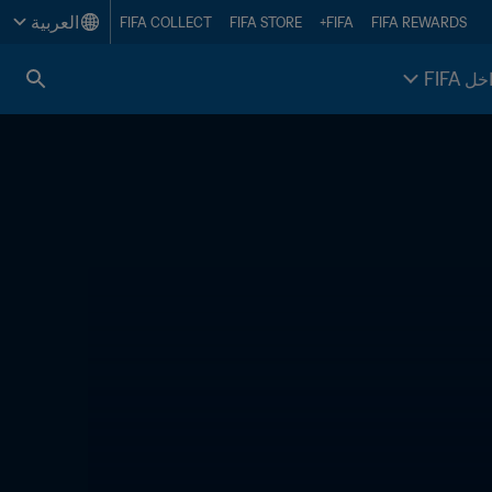
العربية
FIFA COLLECT
FIFA STORE
FIFA+
FIFA REWARDS
خل FIFA