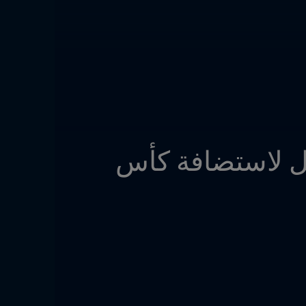
كونغرس FIFA الـ74 لعام 2024 | اختيار البرازيل لاستضافة كأس 