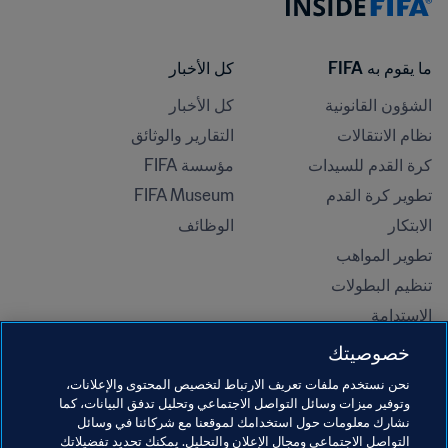
ما يقوم به FIFA
كل الأخبار
الشؤون القانونية
كل الأخبار
نظام الانتقالات
التقارير والوثائق
كرة القدم للسيدات
مؤسسة FIFA
تطوير كرة القدم
FIFA Museum
الابتكار
الوظائف
تطوير المواهب
تنظيم البطولات 
الاستدامة
حقوق الإنسان ومناهضة التمييز
خصوصيتك
الصحة والطب
نحن نستخدم ملفات تعريف الارتباط لتخصيص المحتوى والإعلانات،
المبادرات التعليمية
وتوفير ميزات وسائل التواصل الاجتماعي وتحليل تدفق البيانات، كما
نشارك معلومات حول استخدامك لموقعنا مع شركائنا في وسائل
التواصل الاجتماعي ومجال الإعلان والتحليل. يمكنك تحديد تفضيلاتك