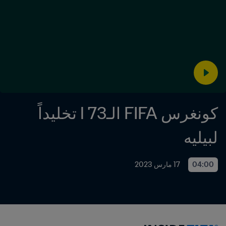
كونغرس FIFA الـ73 l تخليداً 
لبيليه
04:00
17 مارس 2023