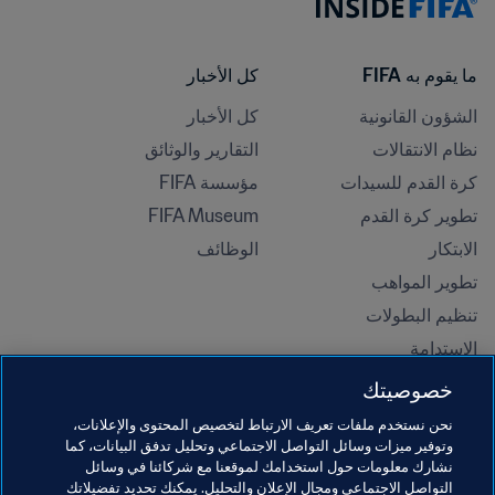
ما يقوم به FIFA
كل الأخبار
الشؤون القانونية
كل الأخبار
نظام الانتقالات
التقارير والوثائق
كرة القدم للسيدات
مؤسسة FIFA
تطوير كرة القدم
FIFA Museum
الابتكار
الوظائف
تطوير المواهب
تنظيم البطولات 
الاستدامة
حقوق الإنسان ومناهضة التمييز
خصوصيتك
الصحة والطب
نحن نستخدم ملفات تعريف الارتباط لتخصيص المحتوى والإعلانات،
المبادرات التعليمية
وتوفير ميزات وسائل التواصل الاجتماعي وتحليل تدفق البيانات، كما
نشارك معلومات حول استخدامك لموقعنا مع شركائنا في وسائل
التواصل الاجتماعي ومجال الإعلان والتحليل. يمكنك تحديد تفضيلاتك