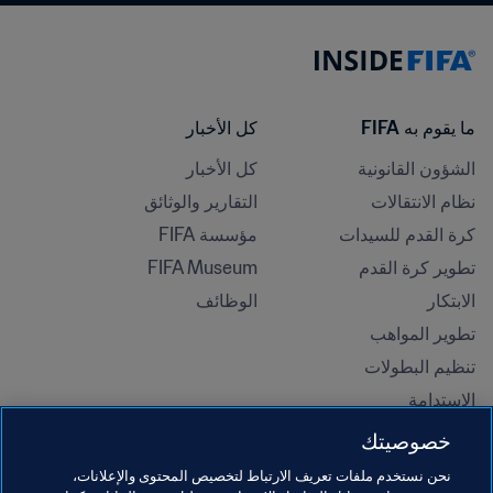
ما يقوم به FIFA
كل الأخبار
الشؤون القانونية
كل الأخبار
نظام الانتقالات
التقارير والوثائق
كرة القدم للسيدات
مؤسسة FIFA
تطوير كرة القدم
FIFA Museum
الابتكار
الوظائف
تطوير المواهب
تنظيم البطولات 
الاستدامة
حقوق الإنسان ومناهضة التمييز
خصوصيتك
الصحة والطب
نحن نستخدم ملفات تعريف الارتباط لتخصيص المحتوى والإعلانات،