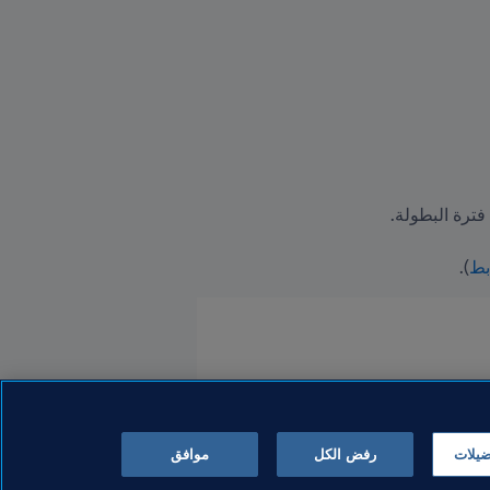
بط
).
ضيلات
رفض الكل
موافق