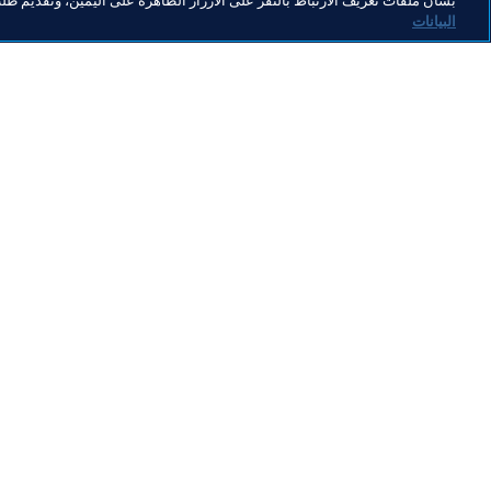
بشأن ملفات تعريف الارتباط بالنقر على الأزرار الظاهرة على اليمين، وتقديم ط
البيانات
ما يقوم به FIFA
كل الأ
الشؤون القانونية
كل الأخ
نظام الانتقالات
التقاري
كرة القدم للسيدات
مؤسسة FA
تطوير كرة القدم
useum
الابتكار
الوظائ
تطوير المواهب
تنظيم البطولات 
الاستدامة
حقوق الإنسان ومناهضة التمييز
الصحة والطب
المبادرات التعليمية