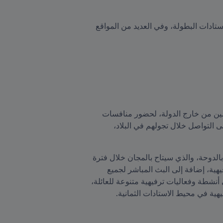
ويتوفر دليل المشجعين، الذي يتألف من 128 صفحة، في نسخة رقمية، وأخرى مطبوعة في مكاتب الاستعلامات باستادات البطولة، وفي العديد من المواقع 
ويحتوي قسم "استكشف قطر" في الدليل على معلومات هامة عن قطر وأبرز الأماكن السياحية للمشجعين القادمين من خارج الدولة، لحضور منافسات 
البطولة، كما يتضمن عدداً من العبارات والجمل المفيدة باللغة العربية، لمساعدة الزوار الذين لا يتحدثون العربية على التواصل خلال تجولهم في البلاد، 
ويضم دليل المشجعين، الذي يحتوي على صور توضيحية، معلومات عن مهرجان FIFA للمشجعين في حديقة البدع بالدوحة، والذي سيتاح بالمجان خلال فترة 
البطولة، ويوفر للمشجعين طرقاً جديدة للاحتفال بشغفهم بلعبة كرة القدم، مع باقة من العروض الموسيقية والترفيهية، إضافة إلى البث المباشر لجميع 
مباريات البطولة على شاشات ضخمة في الهواء الطلق، والعديد من أصناف المأكولات من حول العالم، علاوة على أنشطة وفعاليات ترفيهية متنوعة للعائلة، 