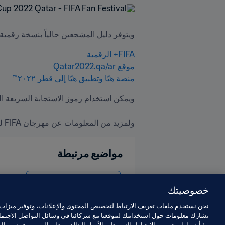
ويتوفر دليل المشجعين حالياً بنسخة رقمية 
FIFA+ الرقمية﻿
موقع Qatar2022.qa/ar

منصة هيّا وتطبيق هيّا إلى قطر ٢٠٢٢™
ولمزيد من المعلومات عن مهرجان FIFA للمشجعين وبرنامجه للفعاليات والأنشطة الترفيهية يرجى زيارة هذا (
مواضيع مرتبطة
كأس العالم FIFA قطر ٢٠٢٢™
خصوصيتك
نحن نستخدم ملفات تعريف الارتباط لتخصيص المحتوى والإعلانات، وتوفير ميزات و
نشارك معلومات حول استخدامك لموقعنا مع شركائنا في وسائل التواصل الاجتماع