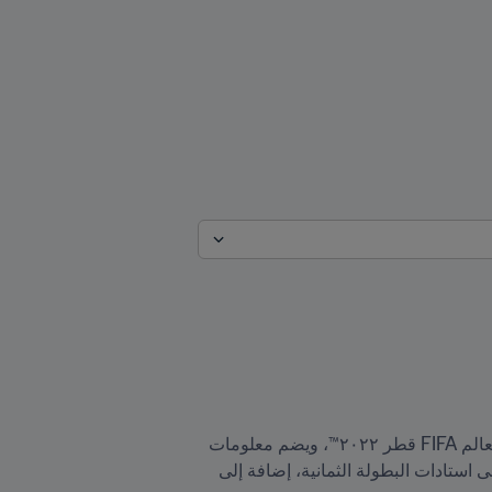
، بالتعاون مع اللجنة العليا للمشاريع والإرث، وكأس العالم FIFA قطر ٢٠٢٢™، ويضم معلومات 
شاملة عن البطولة المرتقبة، منها تفاصيل عن المنتخبات المشاركة، وجدول المباريات، وإرشادات حول الوصول إلى استادات البطولة الثمانية، إضافة إلى 