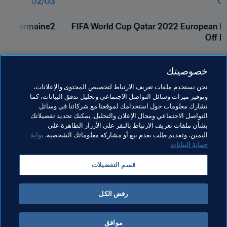
02
/
03
01
Jermaine2
FIFA World Cup Qatar 2022 European Pl
Off D
خصوصيتك
نحن نستخدم ملفات تعريف الارتباط لتخصيص المحتوى والإعلانات،
وتوفير ميزات وسائل التواصل الاجتماعي وتحليل تدفق البيانات، كما
نشارك معلومات حول استخدامك لموقعنا مع شركائنا في وسائل
التواصل الاجتماعي ومجال الإعلان والتحليل. يمكنك تحديد تفضيلاتك
بشأن ملفات تعريف الارتباط بالنقر على الأزرار الظاهرة على
اليمين، وتقديم طلب بعدم بيع أو مشاركة معلوماتك الشخصية.
بوابة
حماية البيانات
مواضيع مرتبطة
قسم التفضيلات
كأس العالم FIFA قطر ٢٠٢٢™
رفض الكل
موافق