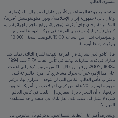
مستوى العالم. 
ستضم مجموعة المساعدين كلًا من عادل أحمد مال الله (قطر)، 
وعلي دائي (جمهورية إيران الإسلامية)، وبورا ميلوتينوفيتش (صربيا/ 
المكسيك)، وجاي جاي أوكوشا (نيجيريا)، ورابح ماجر (الجزائر)، وتيم 
كاهيل (أستراليا)، وستجرى القرعة في مركز الدوحة للمعارض 
والمؤتمرات ابتداء من الساعة 19:00 بالتوقيت المحلي (18:00 
بتوقيت وسط أوروبا). 
قال كافو الذي يشارك في القرعة النهائية للمرة الثالثة، تماما كما 
شارك في ثلاث مباريات نهائية في كأس العالم FIFA سنة 1994 
و1998 و2002، ورفع من خلالها الكأس مرتين: "رغم أني اعتدت 
على هذا الأمر، غير أنه يحرك مشاعري كل مرة، فالقرعة تُنبئ 
باقتراب كأس العالم، الكأس التي لن يتوقف اعتزازي بها، فرغم 
مرور ما يقارب 20 عامًا من كوني آخر لاعب من أمريكا الجنوبية 
يرفعها، إلا أن الفخر لا يزال يغمرني. إن اللعب في كأس العالم 
شيء لا مثيل له، عندما يقف أهل بلدك في صعيد واحد لمشاهدة 
المباراة". 
ولنتعرف أكثر على أبطالنا المساعدين، نذكركم بأن ماتيوس قاد 