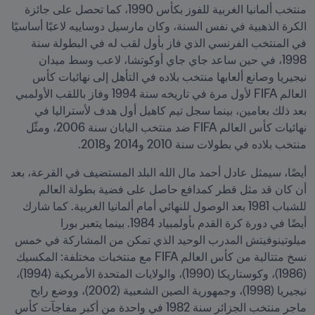
منتخب ألمانيا الغربية للفوز بكأس 1990، كما تحصل على جائزة 
الكرة الذهبية في نفس السنة، وكان مارسيل دوساييه لاعبًا أساسيًا 
في المنتخب الفرنسي الذي فاز بأول لقب له في البطولة سنة 
1998، في حين ساعد جاي جاي أوكوتشا، لاعب وسط ميدان 
نيجيريا وصانع ألعابها منتخب بلاده في التأهل إلى نهائيات كأس 
العالم FIFA لأول مرة في تاريخه سنة 1994 وفاز باللقب الأولمبي 
بعد ذلك بعامين، بينما سجل تيم كاهيل أول هدف لأستراليا في 
نهائيات كأس العالم FIFA ضد منتخب اليابان سنة 2006، ومثّل 
منتخب بلاده في بطولات سنة 2010 و2014 و2018.  
أيضًا، سيمثل عادل أحمد مال الله البلد المستضيف في القرعة، بعد 
أن كان قد مثل قطر كمدافع حاصل على فضية بطولة العالم 
للشباب 1981 بعد الوصول للنهائي أمام ألمانيا الغربية. كما شارك 
أيضًا في دورة كرة القدم بأولمبياد 1984. بينما يتعبر بورا 
ميلوتينوفيتش المدرب الوحيد الذي تمكن من المشاركة في خمس 
نسخ متتالية من كأس العالم FIFA مع منتخبات مختلفة: المكسيك 
(1986)، وكوستاريكا (1990)، والولايات المتحدة الأمريكية (1994)، 
نيجيريا (1998)، وجمهورية الصين الشعبية (2002)، ووضع رابح 
ماجر منتخب الجزائر سنة 1982 في واحدة من أكبر مفاجآت كأس 