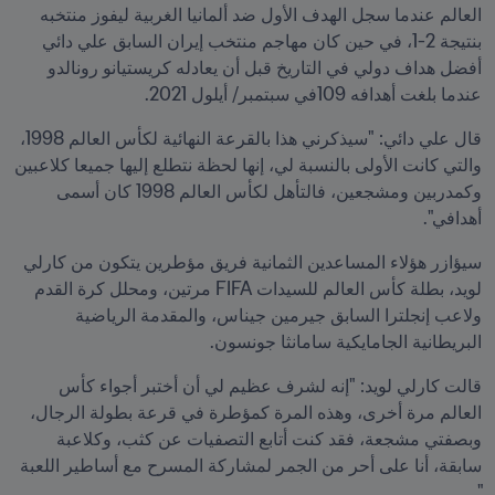
العالم عندما سجل الهدف الأول ضد ألمانيا الغربية ليفوز منتخبه 
بنتيجة 2-1، في حين كان مهاجم منتخب إيران السابق علي دائي 
أفضل هداف دولي في التاريخ قبل أن يعادله كريستيانو رونالدو 
عندما بلغت أهدافه 109في سبتمبر/ أيلول 2021.  
قال علي دائي: "سيذكرني هذا بالقرعة النهائية لكأس العالم 1998، 
والتي كانت الأولى بالنسبة لي، إنها لحظة نتطلع إليها جميعا كلاعبين 
وكمدربين ومشجعين، فالتأهل لكأس العالم 1998 كان أسمى 
أهدافي". 
سيؤازر هؤلاء المساعدين الثمانية فريق مؤطرين يتكون من كارلي 
لويد، بطلة كأس العالم للسيدات FIFA مرتين، ومحلل كرة القدم 
ولاعب إنجلترا السابق جيرمين جيناس، والمقدمة الرياضية 
البريطانية الجامايكية سامانثا جونسون. 
قالت كارلي لويد: "إنه لشرف عظيم لي أن أختبر أجواء كأس 
العالم مرة أخرى، وهذه المرة كمؤطرة في قرعة بطولة الرجال، 
وبصفتي مشجعة، فقد كنت أتابع التصفيات عن كثب، وكلاعبة 
سابقة، أنا على أحر من الجمر لمشاركة المسرح مع أساطير اللعبة 
". 