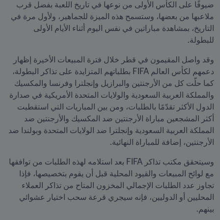
ضيوفًا على الكأس الأولى من نوعها في تاريخ اللعبة بفضل قرب 
ملاعبها من بعضها، وستسمح هذه الميزة للجماهير، ولأول مرة في 
التاريخ، بمشاهدة مباراتين في نفس اليوم أثناء الأيام الأولى 
للبطولة.
وقد واصل المقيمون في قطر خلال فترة المبيعات الأخيرة إظهار 
دعمهم لكأس العالم FIFA بطلباتهم المتزايدة على تذاكر البطولة، 
كما حلّت كل من الأرجنتين والبرازيل وإنجلترا وفرنسا والمكسيك 
والمملكة العربية السعودية والولايات المتحدة الأمريكية في صدارة 
الدول الأكثر تقدّمًا بالطلبات، ومن بين المباريات التي استقطبت 
أكثر المشجعين مباراة الأرجنتين ضد المكسيك والأرجنتين ضد 
المملكة العربية السعودية وإنجلترا ضد الولايات المتحدة وبولندا ضد 
الأرجنتين، إضافة للمباراة النهائية.
وسيتحقق مكتب تذاكر FIFA بعد استلامه لهذه الطلبات من توافقها 
مع لوائح المبيعات والقيود المحلية قبل أن يقوم بتخصيصها، فإذا 
تجاوز عدد الطلبات الإجمالي المخزون المتاح من تذاكر العملاء 
المحليين أو الدوليين، فإنه سيجري قرعة سحب اختيار عشوائي 
بينهم.