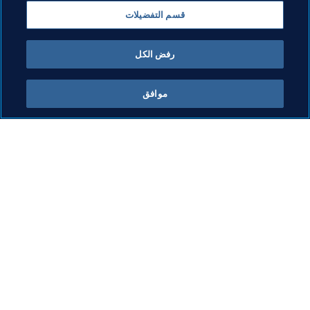
قسم التفضيلات
كأس العالم FIFA قطر ٢٠٢٢™
رفض الكل
موافق
ما يقوم به FIFA
كل الأخبار
الشؤون القانونية
كل الأخبار
نظام الانتقالات
التقارير والوثائق
كرة القدم للسيدات
مؤسسة FIFA
تطوير كرة القدم
FIFA Museum
الابتكار
الوظائف
تطوير المواهب