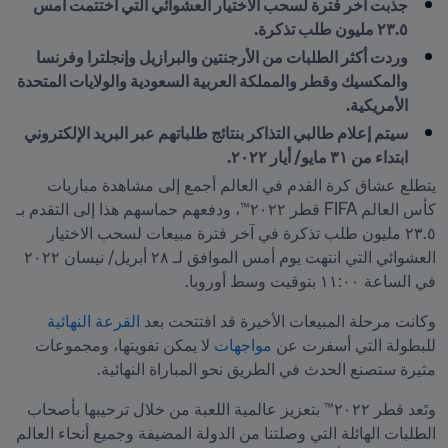
جذبت آخر فترة لسحب الاختيار العشوائي التي اختتمت أمس 
٢٣.٥ مليون طلب تذكرة.
وردت أكثر الطلبات من الأرجنتين والبرازيل وإنجلترا وفرنسا 
والمكسيك وقطر والمملكة العربية السعودية والولايات المتحدة 
الأمريكية.
سيتم إعلام طالبي التذاكر بنتائج طلباتهم عبر البريد الإلكتروني 
ابتداء من ٣١ مايو/ أيار ٢٠٢٢.
يتطلع عشاق كرة القدم في العالم أجمع إلى مشاهدة مباريات 
كأس العالم FIFA قطر ٢٠٢٢™، ودفعهم حماسهم هذا إلى التقدم بـ 
٢٣.٥ مليون طلب تذكرة في آخر فترة مبيعات لسحب الاختيار 
العشوائي التي انتهت يوم أمس الموافق لـ ٢٨ أبريل/ نيسان ٢٠٢٢ 
في الساعة ١١:٠٠ بتوقيت وسط أوروبا.
وكانت مرحلة المبيعات الأخيرة قد افتتحت بعد 
القرعة النهائية
للبطولة التي أسفرت عن 
مواجهات
 لا يمكن تفويتها، ومجموعات 
مثيرة ستصنع الحدث في الطريق نحو المباراة النهائية.
وتَعد قطر ٢٠٢٢™ بتعزيز عالمية اللعبة من خلال ترحيبها بأصحاب 
الطلبات الهائلة التي وصلتنا من الدولة المضيفة وجميع أنحاء العالم 