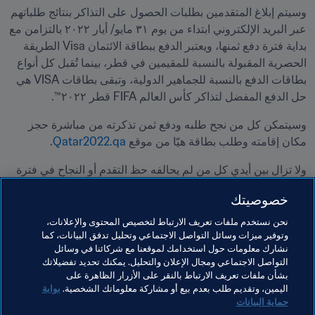
وسيتم إبلاغ المتقدمين بطلبات الحصول على التذاكر بنتائج طلباتهم 
عبر البريد الإلكتروني ابتداء من يوم ٣١ مايو/ أيار ٢٠٢٢ بالتزامن مع 
بداية فترة دفع ثمنها، ويعتبر الدفع ببطاقة الائتمان Visa الطريقة 
الحصرية المقبولة بالنسبة للمقيمين في قطر، بينما تُقبل كل أنواع 
بطاقات الدفع بالنسبة للجماهير الدولية، وتبقى بطاقات VISA هي 
حل الدفع المفضل لتذاكر كأس العالم FIFA قطر ٢٠٢٢™.
وسيتمكن كل من نجح طلبه ودفع ثمن تذكرته من مباشرة حجز 
مكان إقامته وطلب بطاقة هيّا من موقع 
Qatar2022.qa
.
ولا تزال بين أيدي كل من لم يحالفه حظ التقدم أو النجاح في فترة 
مبيعات سحب الاختيار العشوائي هذه فرصة أخرى لمشاهدة 
خصوصيتك
البطولة، وذلك بشراء تذاكر من يأتي أولًا يُخدم أولًا، والتي ستنطلق 
في الوقت المناسب على موقع 
FIFA.com/tickets
.
نحن نستخدم ملفات تعريف الارتباط لتخصيص المحتوى والإعلانات،
وتوفير ميزات وسائل التواصل الاجتماعي وتحليل تدفق البيانات، كما
لمزيد من المعلومات حول مراحل المبيعات ومنتجات التذاكر 
نشارك معلومات حول استخدامك لموقعنا مع شركائنا في وسائل
التواصل الاجتماعي ومجال الإعلان والتحليل. يمكنك تحديد تفضيلاتك
وأسعارها وفئاتها، يرجى زيارة موقع 
FIFA.com/tickets
.
بشأن ملفات تعريف الارتباط بالنقر على الأزرار الظاهرة على
اليمين، وتقديم طلب بعدم بيع أو مشاركة معلوماتك الشخصية.
بوابة
حماية البيانات
مواضيع مرتبطة