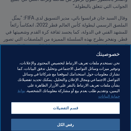
الجوانب التي تتعلق بالبطولة."
وقال السيد جان فرانسوا باثي، مدير التسويق لدى FIFA: "يمثّل 
الملصق الرسمي لبطولة كأس العالم قطر 2022، انعكاساً رائعاً 
للمشهد الفني في الدولة، كما يجسد ثقافة كرة القدم وشعبيتها في 
قطر. ونفخر بطرح بهذه السلسلة المميزة من الملصقات التي تصور 
الشغف برياضة كرة القدم، ويتعرف من خلالها الجمهور العالمي 
خصوصيتك
على الفنانة القطرية الموهوبة التي أبدعت هذه الأعمال الفنية 
نحن نستخدم ملفات تعريف الارتباط لتخصيص المحتوى والإعلانات،
وتوفير ميزات وسائل التواصل الاجتماعي وتحليل تدفق البيانات، كما
للاطلاع على مقابلة مع الفنانة القطرية بثينة المفتاح، يرجى زيارة 
نشارك معلومات حول استخدامك لموقعنا مع شركائنا في وسائل
التواصل الاجتماعي ومجال الإعلان والتحليل. يمكنك تحديد تفضيلاتك
هذا الرابط
.
بشأن ملفات تعريف الارتباط بالنقر على الأزرار الظاهرة على
اليمين، وتقديم طلب بعدم بيع أو مشاركة معلوماتك الشخصية.
بوابة
حماية البيانات
مواضيع مرتبطة
قسم التفضيلات
كأس العالم FIFA قطر ٢٠٢٢™
رفض الكل