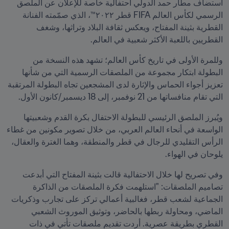
استضاف مطار حمد الدولي احتفالية خاصة للإعلان عن الملصق 
الرسمي لكأس العالم FIFA قطر ٢٠٢٢™، الذي صمّمته الفنانة 
القطرية بثينة المفتاح، ويعكس ثقافة البلاد وتراثها، وشغف 
القطريين باللعبة الأكثر شعبية في العالم.
وللمرة الأولى في تاريخ كأس العالم؛ تشهد هذه النسخة من 
البطولة ابتكار مجموعة من الملصقات الرسمية التي من شأنها 
تعزيز أجواء الحماس والإثارة لدى المشجعين تجاه البطولة المرتقبة 
التي تقام منافساتها من 21 نوفمبر، إلى 18 ديسمبر/كانون الأول.
ويُبرز الملصق الرئيسي للبطولة الاحتفال بكرة القدم وشعبيتها 
الواسعة في أنحاء العالم العربي، من خلال تصوير مكونين من غطاء 
الرأس التقليدي للرجال في قطر والمنطقة، وهما الغترة والعقال، 
يلوحان في الهواء.
وفي تصريح لها خلال الاحتفالية قالت بثينة المفتاح التي أبدعت 
تصاميم الملصقات: "استلهمت فكرة الملصقات من الذاكرة 
الجماعية لشعب قطر، فغالبية أعمالي تركز على تجارب وذكريات 
الماضي، ومحاولة ربطها بالحاضر، وتوثيق الموروث الشعبي 
القطري بطريقة عصرية. أردت تقديم ملصقات تأتي في ذات 