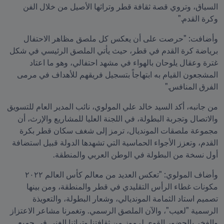
السياق، وتروي قصة ثقافة قطر وتراثها الأصيل من خلال الفن 
وكرة القدم."
وأضافت: "حرصت على أن يعكس كل ملصق مظاهر الاحتفال 
برياضة كرة القدم في قطر، حيث يأتي الملصق الرئيسي في شكل 
غترة وعقال يلوحان بالهواء في مشهد احتفالي، وهو ما اعتاد 
المشجعون القيام به ابتهاجاً بتسجيل فريقهم للأهداف في مرمى 
الفرق المنافس."
من جانبه، أكد السيد خالد علي المولوي، نائب المدير العام للتسويق 
والاتصال وتجربة البطولة، في اللجنة العليا للمشاريع والإرث، أن 
مجموعة ملصقات المونديال، ترمز إلى شغف سكان قطر بكرة 
القدم، وتعزز الأجواء الحماسية التي تشهدها الدولة قبيل استضافة 
أول نسخة من البطولة في الوطن العربي والمنطقة.
وأضاف المولوي: "تعكس العديد من معالم كأس العالم ٢٠٢٢ 
مكونات غطاء الرأس التقليدي في قطر والمنطقة، ومن بينها 
تصميم استاد الثمامة المونديالي، وشعار البطولة، والتعويذة 
الرسمية "لعيب"، والآن الملصق الرسمي. وتغمرنا مشاعر الاعتزاز 
والفخر بالحضور القوي لرموز من ثقافتنا وتراثنا الغني في جميع 