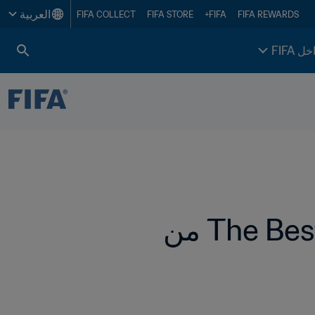
العربية
FIFA COLLECT
FIFA STORE
FIFA+
FIFA REWARDS
خل FIFA
الكشف عن أسماء المرشحين للفوز بجوائز The Best من 