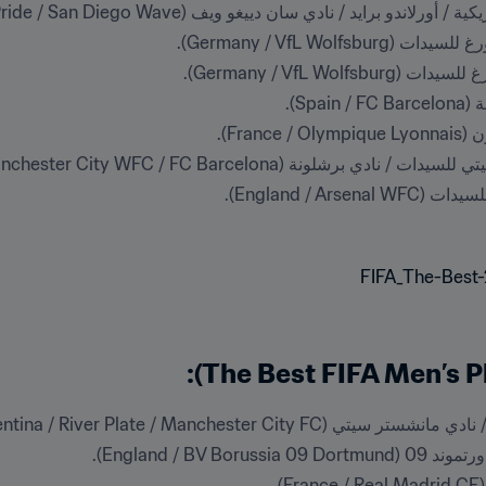
ايد / نادي سان دييغو ويف (USA / Orlando Pride / San Diego Wave).
Germany / VfL Wolf).
Germany / VfL Wol).
Sp).
Fra).
 (England / Manchester City WFC / FC Barcelona).
Argentina / River Plate / Manchester C).
England / BV ).
.