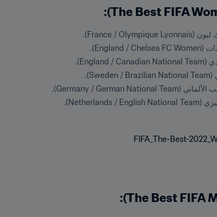
France / O).
Englan).
Engla).
Sw).
Germany / German N).