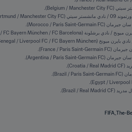
Belgium / Man).
Norway / BV Borussia ).
Morocco / Paris Sain).
(Poland / FC Bayern München / FC Barcelona).
Senegal / Liverpool FC / FC Bay).
France / Paris S).
Argentina / Paris Sain).
Croat).
Brazil ).