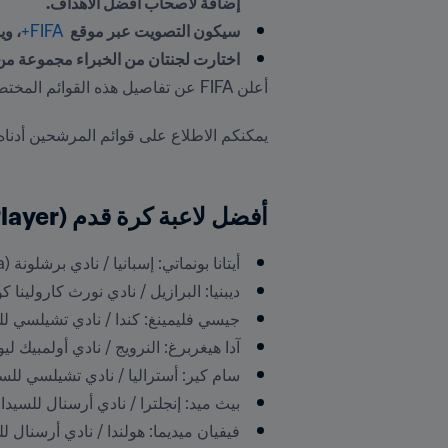
إضافة لأصحاب أفضل الأهداف.
سيكون التصويت عبر موقع 
 FIFA+
، ويم
اختارت لجنتان من الخبراء مجموعة من اللاع
أفضل لاعبة كرة قدم (The Best FIFA Women’s Player):
أيتانا بونماتي: إسبانيا / نادي برشلونة (Spain / FC Barcelona).
ديبنيا: البرازيل / نادي نورث كارولينا كوراج ( North Carolina Courage
جيسي فليمينغ: كندا / نادي تشيلسي للسيدات (elsea FC Women
آدا هيغربرغ: النرويج / نادي أولمبيك ليون (ay / Olympique Lyonnais
سام كير: أستراليا / نادي تشيلسي للسيدات (a / Chelsea FC Women
بيث ميد: إنجلترا / نادي أرسنال للسيدات (land / Arsenal WFC
فيفيان ميديما: هولندا / نادي أرسنال للسيدات ( / Arsenal WFC