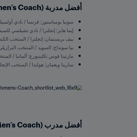
أفضل مدربة (The Best FIFA Women’s Coach):
سونيا بومباستور: فرنسا / نادي أولمبيك ليون (lympique Lyonnais
إيما هايز: إنجلترا / نادي تشيلسي للسيدات (d / Chelsea FC Women
بيف بريستمان: إنجلترا / المنتخب الكندي (nd / Canadian National Team
بيا سونداج: السويد / المنتخب البرازيلي (eden / Brazilian National Team
مارتينا فوس تكلينبورغ: ألمانيا / المنتخب الألماني (ational Team
أفضل مدرب (The Best FIFA Men’s Coach):