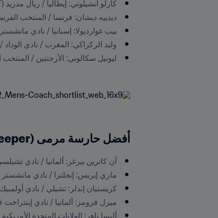
كارلو أنشيلوتي: إيطاليا / ريال مدريد (Italy / Real Madrid CF).
ديدييه ديشان: فرنسا / المنتخب الفرنسي (e / French National Team
بيب غوارديولا: إسبانيا / نادي مانشستر سيتي (nchester City FC
وليد الركراكي: المغرب / نادي الوداد / المنتخب المغربي (tional Team
أفضل حارسة مرمى (The Best FIFA Women’s Goalkeeper):
آن كاترين بيرغر: ألمانيا / نادي تشيلسي للسيدات ( FC Women
ماري إيربس: إنجلترا / نادي مانشستر يونايتد للسيدات (ted WFC
كريستيان إندلر: تشيلي / نادي أولمبيك ليون (lympique Lyonnais
ميرل فرومز: ألمانيا / نادي إينتراخت فرانكفورت / نادي فولفس
أليسا ناهر: الولايات المتحدة الأمريكية / نادي شيكاغو 