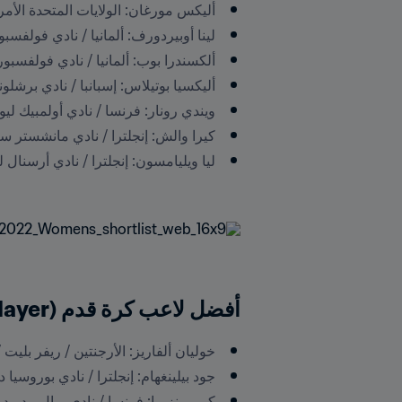
أليكس مورغان: الولايات المتحدة الأمريكية / أورلاندو بر
لينا أوبيردورف: ألمانيا / نادي فولفسبورغ للسيدات (sburg
ألكسندرا بوب: ألمانيا / نادي فولفسبورغ للسيدات (fsburg
أليكسيا بوتيلاس: إسبانبا / نادي برشلونة (ain / FC Barcelona
ويندي رونار: فرنسا / نادي أولمبيك ليون (nce / Olympique Lyonnais
كيرا والش: إنجلترا / نادي مانشستر سيتي للسيدات / نادي برشلونة
أفضل لاعب كرة قدم (The Best FIFA Men’s Player):
خوليان ألفاريز: الأرجنتين / ريفر بليت / نادي مانشستر سيتي (ity FC
جود بيلينغهام: إنجلترا / نادي بوروسيا دورتموند 09 (Borussia 09 Dortmund
كريم بنزيما: فرنسا / نادي ريال مدريد (France / Real Madrid CF)