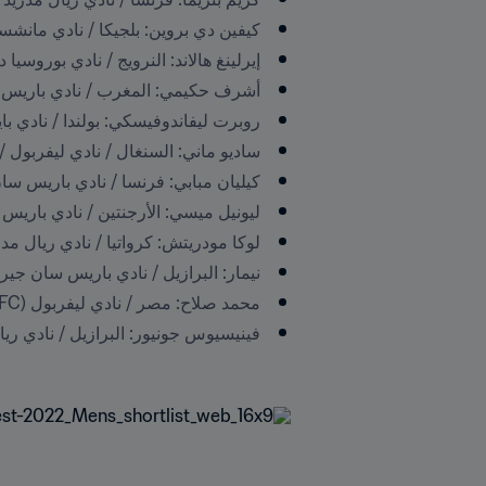
كيفين دي بروين: بلجيكا / نادي مانشستر سيتي (chester City FC
إيرلينغ هالاند: النرويج / نادي بوروسيا دورتموند 09 / نادي مانشستر سيتي (09 Dortmund / Manchester City FC
أشرف حكيمي: المغرب / نادي باريس سان جيرمان (t-Germain FC
روبرت ليفاندوفيسكي: بولندا / نادي بايرن ميونخ / نادي برشلونة 
ساديو ماني: السنغال / نادي ليفربول / نادي بايرن ميونخ (ern München
كيليان مبابي: فرنسا / نادي باريس سان جيرمان (aint-Germain FC
ليونيل ميسي: الأرجنتين / نادي باريس سان جيرمان (t-Germain FC
لوكا مودريتش: كرواتيا / نادي ريال مدريد (ia / Real Madrid CF
نيمار: البرازيل / نادي باريس سان جيرمان (/ Paris Saint-Germain FC
محمد صلاح: مصر / نادي ليفربول (Egypt / Liverpool FC).