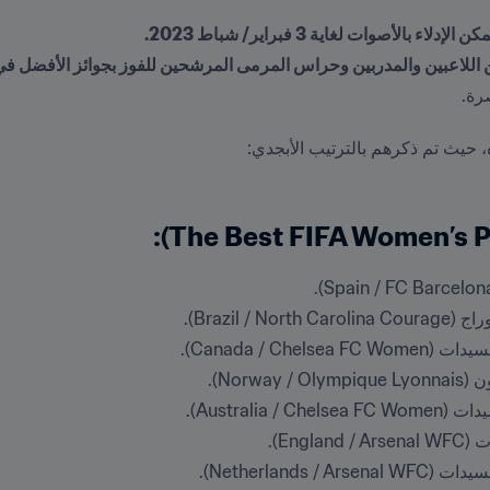
كن الإدلاء بالأصوات لغاية 3 فبراير/ شباط 2023.
بين والمدربين وحراس المرمى المرشحين للفوز بجوائز الأفضل في كرة القدم FIFA™
Brazil /).
Canada / Ch).
Norw).
Australi).
Eng).
Netherlands).