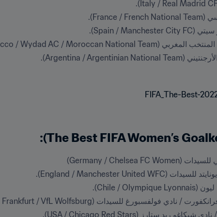
Franc).
Spain / Ma).
Morocco / Wydad AC / Moroccan Na).
Germany / Chelsea)
England / Manchester Uni).
Chile / O).
بورغ للسيدات (Germany / Eintracht Frankfurt / VfL Wolfsburg).
ريد ستارز (USA / Chicago Red Stars).