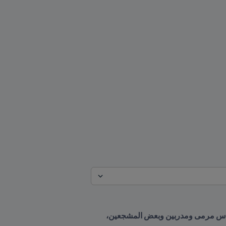
تم الإعلان عن القوائم المختصرة للمرشحين المؤهلين للحصول على جوائز الأفضل، وضمّت القوائم لاعبين وحراس مرمى ومدربين وبعض المشجعين، 