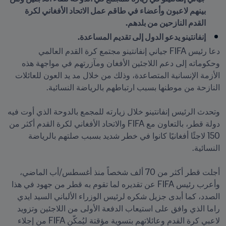
بينهم لاعبون وأعضاء في طاقم عمل الاتحاد الأفغاني لكرة 
القدم النازحين من بلدهم.
إنفانتينو يدعو الدول إلى تقديم المساعدة.

دعا رئيس FIFA جياني إنفانتينو مجتمع كرة القدم العالمي 
وحكوماته إلى دعم اللاجئين الأفغان ومآزرتهم في مواجهة هذه 
الأزمة الإنسانية المتصاعدة، وذلك من خلال مد يد العون للعائلات 
وتحدث الرئيس إنفانتينو خلال زيارته للمجمع بالدوحة الذي أوت فيه 
دولة قطر، بالتعاون مع FIFA والاتحاد الأفغاني لكرة القدم أكثر من 
150 لاجئًا أفغانيًا كانوا في خطر شديد بسبب صلتهم بالرياضة 
أجلت قطر أكثر من 70 ألف شخصاً منذ أغسطس/أب الماضي، 
وأعرب رئيس FIFA عن تقديره لما تقوم به قطر من جهود في هذا 
الصدد، كما أبدى جزيل شكره لرئيس الوزراء الألباني السيد ايدي 
راما الذي وافق على استيعاب الدفعة الأولى من اللاجئين وتزويد 
لاعبي كرة القدم وعائلاتهم بتسوية مؤقتة ليُمكّن FIFA من إجلاء 