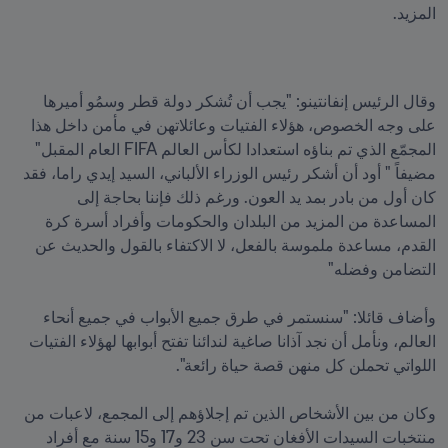
المزيد.

وقال الرئيس إنفانتينو: "يجب أن تُشكر دولة قطر وسمُو أميرها 
على وجه الخصوص، هؤلاء الفتيات وعائلاتهن في مأمن داخل هذا 
المجمّع الذي تم بناؤه استعدادا لكأس العالم FIFA العام المقبل" 
مضيفاً " أود أن أشكر رئيس الوزراء الألباني، السيد إيدي راما، فقد 
كان أول من بادر بمد يد العون. ورغم ذلك فإننا بحاجة إلى 
المساعدة من المزيد من البلدان والحكومات وأفراد أسرة كرة 
القدم، مساعدة ملموسة بالفعل، لا الاكتفاء بالقول والحديث عن 
وأضاف قائلا: "سنستمر في طرق جميع الأبواب في جميع أنحاء 
العالم، ونأمل أن نجد آذانا صاغية لندائنا تفتح أبوابها لهؤلاء الفتيات 
وكان من بين الأشخاص الذين تم إجلاؤهم إلى المجمع، لاعبات من 
منتخبات السيدات الأفغان تحت سن 23 و17 و15 سنة مع أفراد 