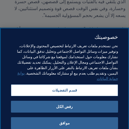
الذي يلتقي فيه بالفتيات ويستمع إلى قصصهن، قصص حسرة 
وخسارة، وفي نفس الوقت قصص قوة وتصميم استثنائيين، لا 
واختتمت حديثها قائلة "هذه قصة إنسانية، وجهد بشري مع أناس من 
خصوصيتك
كل مكان يأبهون بشدة لهؤلاء الشابات والفتيات اللائي بدأن رحلتهن 
الآن - فهذه القصة لم تنته بعد - وأغتنم هذه الفرصة لأكرر ما قاله 
نحن نستخدم ملفات تعريف الارتباط لتخصيص المحتوى والإعلانات،
رئيس FIFA: لا يمكننا القيام بذلك بمفردنا – إننا بحاجة إلى 
وتوفير ميزات وسائل التواصل الاجتماعي وتحليل تدفق البيانات، كما
الحكومات في جميع أنحاء العالم من أجل تقديم تسوية دائمة 
نشارك معلومات حول استخدامك لموقعنا مع شركائنا في وسائل
التواصل الاجتماعي ومجال الإعلان والتحليل. يمكنك تحديد تفضيلاتك
للاعبينا وإعطائهم فرصة إعادة بناء حياتهم التي لا تزال في مقتبلها".
بشأن ملفات تعريف الارتباط بالنقر على الأزرار الظاهرة على
اليمين، وتقديم طلب بعدم بيع أو مشاركة معلوماتك الشخصية.
بوابة
حماية البيانات
مواضيع مرتبطة
قسم التفضيلات
المنظمة
كأس العالم FIFA قطر ٢٠٢٢™
رفض الكل
موافق