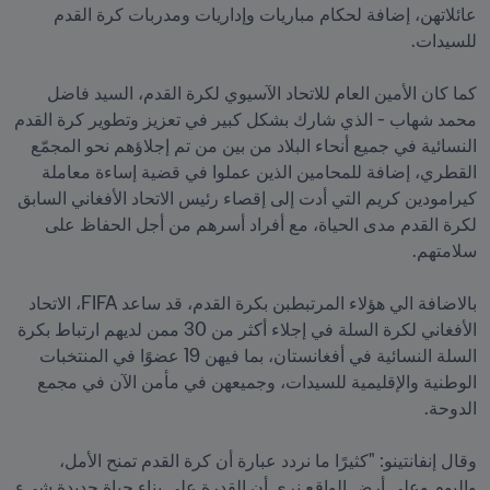
عائلاتهن، إضافة لحكام مباريات وإداريات ومدربات كرة القدم 
كما كان الأمين العام للاتحاد الآسيوي لكرة القدم، السيد فاضل 
محمد شهاب - الذي شارك بشكل كبير في تعزيز وتطوير كرة القدم 
النسائية في جميع أنحاء البلاد من بين من تم إجلاؤهم نحو المجمّع 
القطري، إضافة للمحامين الذين عملوا في قضية إساءة معاملة 
كيرامودين كريم التي أدت إلى إقصاء رئيس الاتحاد الأفغاني السابق 
لكرة القدم مدى الحياة، مع أفراد أسرهم من أجل الحفاظ على 
بالاضافة الي هؤلاء المرتبطبن بكرة القدم، قد ساعد FIFA، الاتحاد 
الأفغاني لكرة السلة في إجلاء أكثر من 30 ممن لديهم ارتباط بكرة 
السلة النسائية في أفغانستان، بما فيهن 19 عضوًا في المنتخبات 
الوطنية والإقليمية للسيدات، وجميعهن في مأمن الآن في مجمع 
وقال إنفانتينو: "كثيرًا ما نردد عبارة أن كرة القدم تمنح الأمل، 
واليوم وعلى أرض الواقع نرى أن القدرة على بناء حياة جديدة شيء 