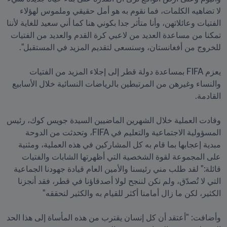
لا تضاهيه الكلمات، فما نقوم به هو أمل حقيقي وملموس لهؤلاء 
الفتيات وعائلاتهن، وأنا متأثر جدا بكوني هنا كما أني سعيد للغاية لأننا 
تمكنا من مساعدة العديد من لاعبي كرة القدم والعديد من الفتيات 
يعزم FIFA بمساعدة دولة قطر إلى إجلاء المزيد من الفتيات 
والنساء وغيرهن من المرتبطين بالرياضات النسائية خلال الأسابيع 
وقادت العملية خلال الشهرين الماضيين السيدة جويس كوك، رئيس 
المسؤولية الاجتماعية والتعليم في FIFA، وتحدثت من الدوحة 
مبدية إعجابها بما قام به كل المشاركين في هذه العملية، ومثنية 
على المجموعة لقوة الشخصية التي أظهرتها الشابات والفتيات 
قائلة:" لقد طلب مني رئيسنا والأمين العام قيادة جهودنا الجماعية 
التي لا تُصدّق، ولم نكن لننجح لولا أصدقاؤنا في قطر، فقد أنجزنا 
وأضافت: "أعتقد أن كل إنسان يقترب من هذه المأساة إلى هذا الحد 