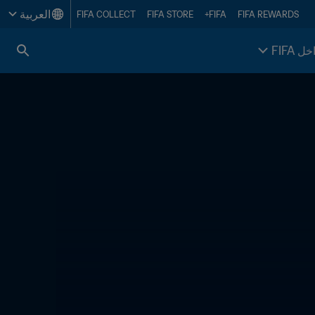
العربية
FIFA COLLECT
FIFA STORE
FIFA+
FIFA REWARDS
خل FIFA