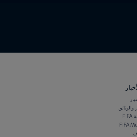
خبار
بار
ر والوثائق
FI
FIFA M
ف