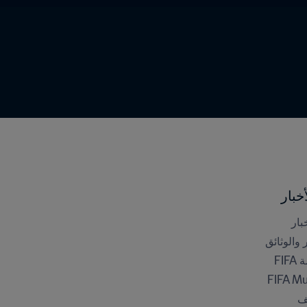
خبار
بار
ر والوثائق
FI
FIFA M
ف