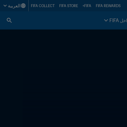
العربية
FIFA COLLECT
FIFA STORE
FIFA+
FIFA REWARDS
خل FIFA