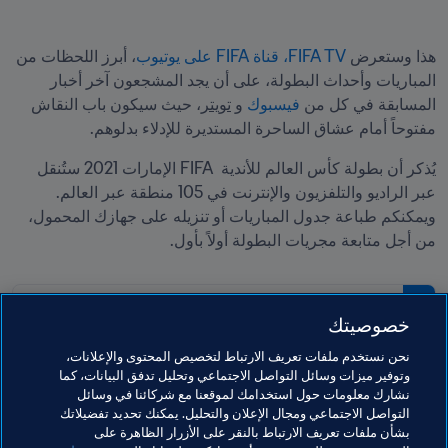
هذا وستعرض 
FIFA TV، قناة FIFA على يوتيوب
، أبرز اللحظات من 
المباريات وأحداث البطولة، على أن يجد المشجعون آخر أخبار 
المسابقة في كل من 
فيسبوك
 و 
تويتر
، حيث سيكون باب النقاش 
مفتوحاً أمام عشاق الساحرة المستديرة للإدلاء بدلوهم.
يُذكر أن بطولة كأس العالم للأندية  FIFA الإمارات 2021 ستُنقل 
عبر الراديو والتلفزيون والإنترنت في 105 منطقة عبر العالم. 
ويمكنكم طباعة جدول المباريات أو تنزيله على جهازك المحمول، 
من أجل متابعة مجريات البطولة أولاً بأول.
PDF
خصوصيتك
جدول مباريات كأس العالم للأندية FIFA
نحن نستخدم ملفات تعريف الارتباط لتخصيص المحتوى والإعلانات،
الإمارات ٢٠٢١™
وتوفير ميزات وسائل التواصل الاجتماعي وتحليل تدفق البيانات، كما
نشارك معلومات حول استخدامك لموقعنا مع شركائنا في وسائل
التواصل الاجتماعي ومجال الإعلان والتحليل. يمكنك تحديد تفضيلاتك
بشأن ملفات تعريف الارتباط بالنقر على الأزرار الظاهرة على