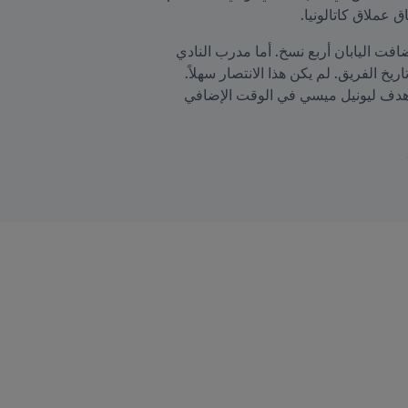
لكن هذه النسخة كانت مختلفة، حيث دارت رحى منافسات البطولة في دولة الإمارات العربية المتحدة بعد أن استضافت اليابان أربع نسخ. أما مدرب النادي 
الأسباني فهو المخضرم بيب جوارديولا الذي أدار دفة الفريق للثأر لهزيمة 2006 واقتناص اللقب العالمي الأول في تاريخ الفريق. لم يكن هذا الانتصار سهلاً. 
فبعد أن اقتنص بيدرو هدف التعادل في الدقيقة 89 من عمر لقاء النهائي أمام الخصم أستوديانتس الأرجنتيني، أتى هدف ليونيل ميسي في الوقت الإضافي 