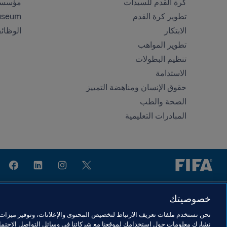
كرة القدم للسيدات
مؤسسة FA
تطوير كرة القدم
useum
الابتكار
الوظائ
تطوير المواهب
تنظيم البطولات 
الاستدامة
حقوق الإنسان ومناهضة التمييز
الصحة والطب
المبادرات التعليمية
خصوصيتك
نحن نستخدم ملفات تعريف الارتباط لتخصيص المحتوى والإعلانات، وتوفير ميزات و
شروط الخدمة
بوابة حماية البيانات
إعدادات ملف تعريف الارتباط
نشارك معلومات حول استخدامك لموقعنا مع شركائنا في وسائل التواصل الاجتماع