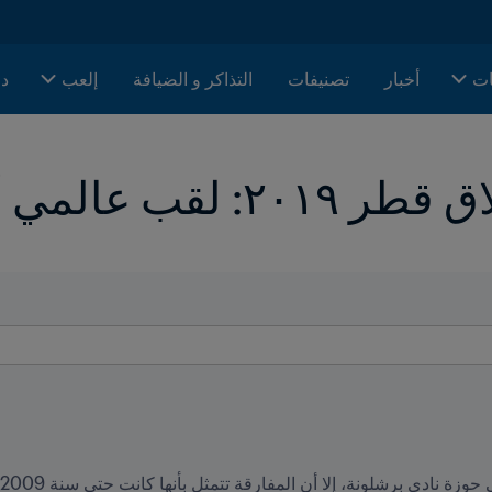
ات
أخبار
تصنيفات
التذاكر و الضيافة
إلعب
دا