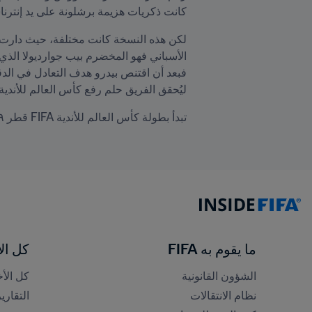
كانت ذكريات هزيمة برشلونة على يد إنترناسيونال البرازيلي في نهائي الي
ليُحقق الفريق حلم رفع كأس العالم للأندية FIFA
تبدأ بطولة كأس العالم للأندية FIFA قطر ٢٠١٩™ في 11 ديسمبر/كانون الأول. الحصول على التذاكر الخاصة بك 
ما يقوم به FIFA
كل الأ
الشؤون القانونية
كل الأخ
نظام الانتقالات
التقاري