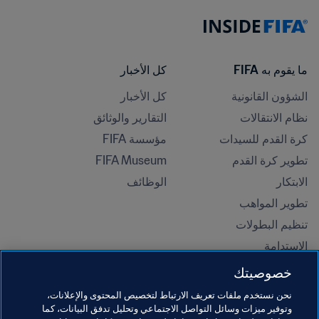
ما يقوم به FIFA
كل الأخبار
الشؤون القانونية
كل الأخبار
نظام الانتقالات
التقارير والوثائق
كرة القدم للسيدات
مؤسسة FIFA
تطوير كرة القدم
FIFA Museum
الابتكار
الوظائف
تطوير المواهب
تنظيم البطولات 
الاستدامة
حقوق الإنسان ومناهضة التمييز
خصوصيتك
الصحة والطب
نحن نستخدم ملفات تعريف الارتباط لتخصيص المحتوى والإعلانات،
المبادرات التعليمية
وتوفير ميزات وسائل التواصل الاجتماعي وتحليل تدفق البيانات، كما