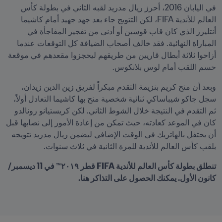
في اليابان 2016، أحرز ريال مدريد لقبه الثاني في بطولة كأس 
العالم للأندية FIFA، لكن التتويج جاء بعد جهد جهيد أمام كاشيما 
أنتليرز الذي كان قاب قوسين أو أدنى من تفجير المفاجأة في 
المباراة النهائية. فقد خالف أصحاب الضيافة كل التوقعات عندما 
أزاحوا ثلاثة أبطال قاريين من طريقهم ليحجزوا مقعدهم في موقعة 
حسم اللقب أمام لوس بلانكوس.
وبعد أن منح كريم بنزيمة التقدم مبكراً لفريق زين الدين زيدان، 
سجل جاكو شيباساكي ثنائية شخصية منح بها كاشيما التعادل أولاً، 
ثم التقدم في النتيجة خلال الشوط الثاني. لكن كريستيانو رونالدو 
كان في الموعد كعادته، حيث تمكن من إعادة الأمور إلى نصابها قبل 
أن يحتفل بالهاتريك في الوقت الإضافي ليضمن ريال مدريد تتويجه 
بلقب كأس العالم للأندية للمرة الثانية في ثلاث سنوات.
تنطلق بطولة كأس العالم للأندية FIFA قطر ٢٠١٩™ في 11 ديسمبر/
كانون الأول. يمكنك الحصول على التذاكر هنا.