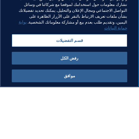
سنة 2019 بشكل أكثر من رائع. نيكو يعرف ذلك جيداً. الأفضل لم 
نشارك معلومات حول استخدامك لموقعنا مع شركائنا في وسائل
يأت بعد في هذه الأيام الأخيرة من العام.
التواصل الاجتماعي ومجال الإعلان والتحليل. يمكنك تحديد تفضيلاتك
بشأن ملفات تعريف الارتباط بالنقر على الأزرار الظاهرة على
"إنه عام لا يصدق. لم ينته الأمر بعد، لكننا قمنا بعمل هائل. لا يمكننا 
اليمين، وتقديم طلب بعدم بيع أو مشاركة معلوماتك الشخصية.
بوابة
التوقف الآن وتقييم الموسم، لكن الحصيلة جيدة. يجب علينا الآن 
حماية البيانات
ختم العام بأفضل طريقة ممكنة."
قسم التفضيلات
وهذا الأمر يبدأ بالفوز بالميدالية البرونزية في كأس العالم للأندية 
FIFA.
رفض الكل
موافق
ما يقوم به FIFA
كل الأخبار
الشؤون القانونية
كل الأخبار
نظام الانتقالات
التقارير والوثائق