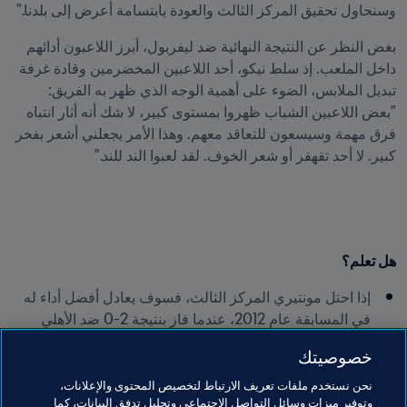
وسنحاول تحقيق المركز الثالث والعودة بابتسامة أعرض إلى بلدنا."
بغض النظر عن النتيجة النهائية ضد ليفربول، أبرز اللاعبون أدائهم 
داخل الملعب. إذ سلط نيكو، أحد اللاعبين المخضرمين وقادة غرفة 
تبديل الملابس، الضوء على أهمية الوجه الذي ظهر به الفريق: 
"بعض اللاعبين الشباب ظهروا بمستوى كبير، لا شك أنه أثار انتباه 
فرق مهمة وسيسعون للتعاقد معهم. وهذا الأمر يجعلني أشعر بفخر 
كبير. لا أحد تقهقر أو شعر الخوف. لقد لعبوا الند للند."
هل تعلم؟
إذا احتل مونتيري المركز الثالث، فسوف يعادل أفضل أداء له 
في المسابقة عام 2012، عندما فاز بنتيجة 2-0 ضد الأهلي 
المصري.
خصوصيتك
قبل ذلك، ينتظرهم الهلال السعودي ثم نهائي الدوري المكسيكي 
نحن نستخدم ملفات تعريف الارتباط لتخصيص المحتوى والإعلانات،
ضد أمريكا. بات أبطال CONCACAF على بُعد 3 مباريات من ختم 
وتوفير ميزات وسائل التواصل الاجتماعي وتحليل تدفق البيانات، كما