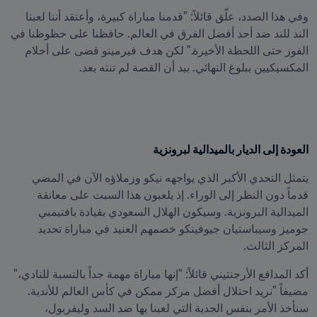
وفي هذا الصدد، علّق قائلاً: "قدمنا مباراة كبيرة، وأعتقد أننا لعبنا 
الند للند ضد أحد أفضل الفرق في العالم. حافظنا على حظوظنا في 
الفوز حتى اللحظة الأخيرة." لكن هدف فيرمينو قضى على أحلام 
المكسيكيين ببلوغ النهائي. بيد أن القصة لم تنته بعد.
العودة إلى الديار بالميدالية لبرونزية
يتمثل التحدي الأكبر الذي يواجهه نيكو وزملاؤه الآن في المضي 
قدماً دون النظر إلى الوراء. إذ يلعبون هذا السبت على معانقة 
الميدالية البرونزية. وسيكون الهلال السعودي بقيادة بافتيمبي 
جوميز وسيباستيان جيوفينكو خصمهم العنيد في مباراة تحديد 
المركز الثالث.
أكد المدافع الأرجنتيني قائلاً: "إنها مباراة مهمة جداً بالنسبة للنادي،" 
مضيفاً "نريد احتلال أفضل مركز ممكن في كأس العالم للأندية. 
سنأخذ الأمر بنفس الجدية التي لعبنا بها ضد السد وليفربول، 