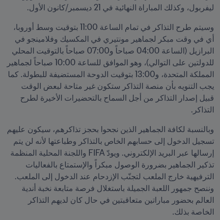
ليفربول، وكذلك المباراة النهائية في 21 ديسمبر/كانون الأول.
وسيتم طرح التذاكر في تمام الساعة 11:00 بتوقيت وسط أوروبا، 
أي في وقت مبكر لجماهير مونتيري في المكسيك وفلامينجو في 
البرازيل (الساعة 04:00 صباحاً و07:00 صباحاً بالتوقيت المحلي 
للدولتين على التوالي)، وهو الموافق للساعة 10:00 صباحاً لجماهير 
المملكة المتحدة، و13:00 بتوقيت الدوحة المستضيفة للبطولة. كما 
يجب التنويه بأن منصة التذاكر ستكون غير متاحة لبعض الوقت 
قبيل إصدار التذاكر من أجل السماح بالتحضيرات الأخيرة لطرح 
التذاكر.
وبالنسبة لكافة الجماهير الذين نجحوا بحجز تذاكرهم، سيكون عليهم 
تسجيل الدخول إلى حسابهم الخاص بالتذاكر وطباعتها لأنه لن يتم 
إرسالها عبر البريد الإلكتروني. ويودّ FIFA واللجنة المحلية المنظمة 
تذكير الجماهير بضرورة الوصول مبكراً والإستمتاع بالفعاليات 
الترفيهية خارج الملعب لتجنّب الإزدحام عند الدخول إلى الملعب. 
وننصح جمهور اللعبة الجميلة باستغلال فرصة متابعة نخبة أندية 
العالم بحضور مباراتين متعاقبتين في حال كان لديهم التذاكر 
الخاصة بذلك.