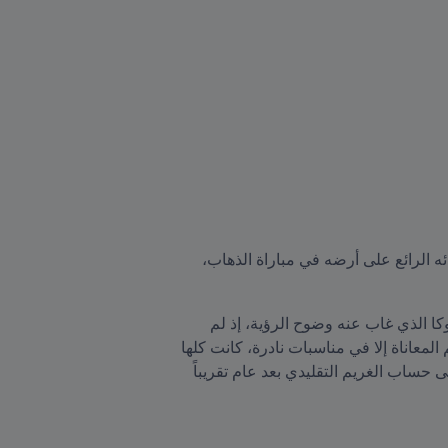
تأهل فريق مارسيلو جاياردو إلى نهائي كوبا ليبرتادوريس للمرة الثالثة في الأعوام الخمسة الأخيرة، مستفيداً من أدائه الرائع على أرضه في مباراة الذهاب، 
وهذا أتاح له الفرصة لخوض مواجهة الإياب بارتياح ودون أن يضطر إلى المجازفة، حيث عرف كيف يمتص حماس بوكا الذي غاب عنه وضوح الرؤية، إذ لم 
يتمكن أصحاب الأرض من تهديد مرمى الضيوف إلا في مناسبات قليلة عبر كرات عالية. ذلك أن الريفر لم يذق طعم المعاناة إلا في مناسبات نادرة، كانت كلها 
في الأنفاس الأخيرة من عمر المباراة، ولاسيما بعد هدف بوكا. لتعم الاحتفالات مجدداً في أوساط الميليوناريوس على حساب الغريم التقليدي بعد عام تقريباً 