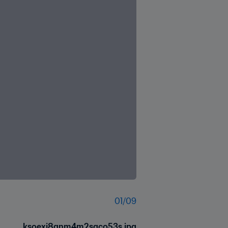
01
/
09
ksoexj8qnm4m2sgco53s.jpg