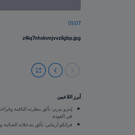
01
/
07
z4iq7nhslnmjvvzilgbp.jpg
أبرز اللاعبين
في العودة.
فرانكو أرماني: تألق بتدخلاته الصائب