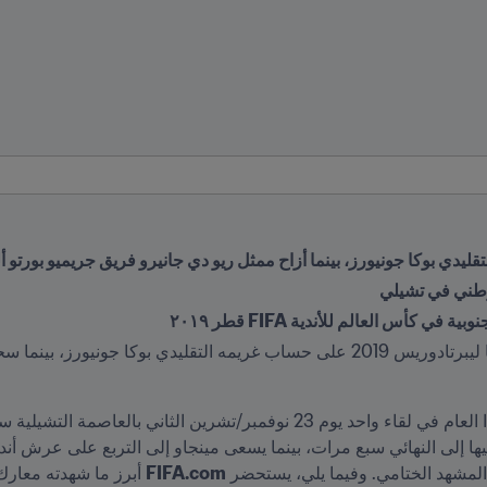
يدي بوكا جونيورز، بينما أزاح ممثل ريو دي جانيرو فريق جريميو بورتو 
لوطني في تشيلي
كأس العالم للأندية FIFA قطر ٢٠١٩
FIFA.com
 أبرز ما شهدته معارك 