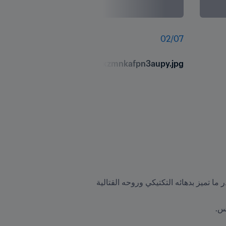
02
/
07
nolvjnxzmnkafpn3aupy.jpg
إينزو بيريز: تألق بنظرته الثاقبة وقراءته الذكية للعب وقدرته الهائلة على الانتقال بين الخطوط في الذهاب، بقدر ما تميز بدهائه التكتيكي وروحه القتالية 
يس.