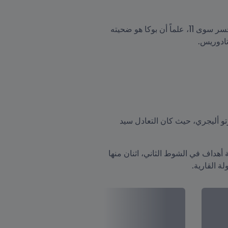
- لعب ريفر بليت 62 مباراة ضمن منافسات خروج المغلوب تحت إدارة جاياردو، وقد فاز في 51 منها بينما لم يخسر سوى 11، علماً أن بوكا هو ضحيته 
تادوريس.
كان فريق جورجي جيسوس هو الأفضل أداءً في مباراة الذهاب، وإن كانت قلة الفعالية قد حرمته من الفوز في بورتو أليجري، حيث كان التعادل سيد 
لكن عملاق ريو دي جانيرو كان أفضل حالاً أمام المرمى في لقاء الإياب على أرضه وبين جماهيره، حيث سجل أربعة أهداف في الشوط الثاني، اثنان منها 