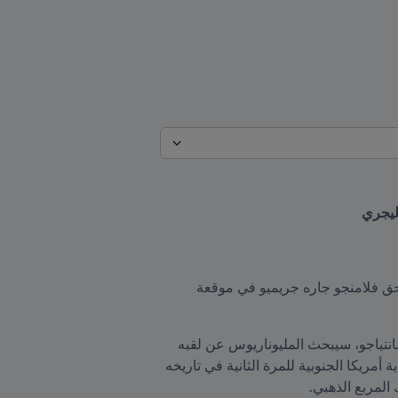
أليجري
تأهل حامل اللقب ريفر بليت إلى نهائي كوبا ليبرتادوريس 2019 على حساب غريمه التقليدي بوكا جونيورز، بينما سحق فلامنجو جاره جريميو في موقعة 
ففي مواجهة حسم اللقب، التي ستُلعب هذا العام في لقاء واحد يوم 23 نوفمبر/تشرين الثاني بالعاصمة التشيلية سانتياجو، سيبحث المليوناريوس عن لقبه 
الخامس في المسابقة القارية التي وصل فيها إلى النهائي سبع مرات، بينما يسعى مينجاو إلى التربع على عرش أندية أمريكا الجنوبية للمرة الثانية في تاريخه 
المربع الذهبي.