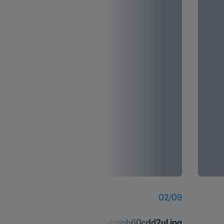
02
/
09
masi0uqhzinh60cdd2ul.jpg