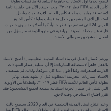
ليصبح بعدها أول الاستادات جاهزية لاستضافة منافسات بطولة 
كأس العالم FIFA قطر ٢٠٢٢™. ويعد الاستاد الآن في جاهزية تامة 
لاستضافة مباريات بطولة كأس العالم للأندية، حيث يواصل 
استقبال آلاف المشجعين خلال منافسات بطولة كأس الخليج 
العربي 24 التي تستضيفها قطر حالياً، كما أنه لا يبعد سوى خطوات 
قليلة عن محطة المدينة الرياضية في مترو الدوحة، ما يسهّل من 
انتقال المشجعين من وإلى الاستاد.
ورغم اكتمال العمل في بناء استاد المدينة التعليمية، إذ أصبح الاستاد 
بالفعل جاهزاً لاستضافة المباريات؛ إلا أن عملية إصدار الشهادات 
اللازمة استغرقت وقتاً أطول مما كان متوقعاً، ولذلك لم يستضف 
الاستاد المباريات التجريبية المطلوبة قبل أن يشهد نصف نهائي 
بطولة كأس العالم للأندية FIFA قطر ٢٠١٩™. وانطلاقاً من الأولوية 
التي تتمثل في ضمان تجربة استثنائية ممتعة لجميع المشجعين؛ فقد 
تقرر افتتاح الاستاد في وقت لاحق.
وعند افتتاح استاد المدينة التعليمية في العام 2020، سيصبح ثالث 
الاستادات جاهزية لاستضافة مباريات بطولةكأس العالم FIFA قطر 