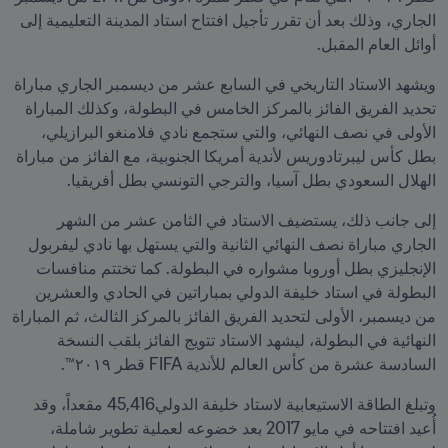
الجاري، وذلك بعد أن تقرر تأجيل افتتاح استاد المدينة التعليمية إلى 
أوائل العام المقبل.
ويشهد الاستاد التاريخي في السابع عشر من ديسمبر الجاري مباراة 
تحديد الفريق الفائز بالمركز الخامس في البطولة، وكذلك المباراة 
الأولى في نصف النهائي، والتي ستجمع نادي فلامنغو البرازيلي، 
بطل كأس ليبرتادوريس لأندية أمريكا الجنوبية، مع الفائز من مباراة 
الهلال السعودي بطل آسيا، والترجي التونسي بطل أفريقيا.
إلى جانب ذلك، يستضيف الاستاد في الثامن عشر من الشهر 
الجاري مباراة نصف النهائي الثانية والتي يستهل بها نادي ليفربول 
الإنجليزي بطل أوروبا مشواره في البطولة. كما تختتم منافسات 
البطولة في استاد خليفة الدولي بمباراتين في الحادي والعشرين 
من ديسمبر، الأولى لتحديد الفريق الفائز بالمركز الثالث، ثم المباراة 
النهائية في البطولة، ليشهد الاستاد تتويج الفائز بلقب النسخة 
السادسة عشرة من كأس العالم للأندية FIFA قطر ٢٠١٩™.
وتبلغ الطاقة الاستيعابية لاستاد خليفة الدولي45,416 مقعداً، وقد 
أُعيد افتتاحه في مايو 2017 بعد خضوعه لعملية تطوير شاملة، 