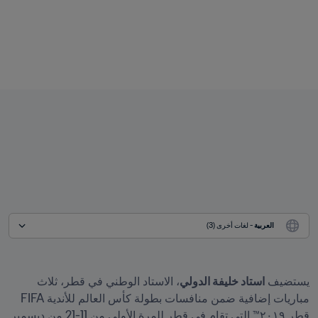
العربية
 - لغات أخرى (3)
يستضيف 
استاد خليفة الدولي
، الاستاد الوطني في قطر، ثلاث 
مباريات إضافية ضمن منافسات بطولة كأس العالم للأندية FIFA 
قطر ٢٠١٩™ التي تقام في قطر للمرة الأولى من 11-21 من ديسمبر 