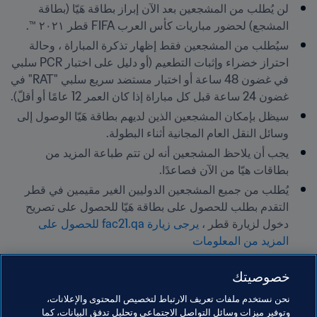
لن يُطلب من المشجعين بعد الآن إبراز بطاقة هَيّا (بطاقة 
المشجع) لحضور مباريات كأس العرب FIFA قطر ٢٠٢١ ™.
سيُطلب من المشجعين فقط إظهار تذكرة المباراة ، وحالة 
احتراز خضراء وإثبات التطعيم (أو دليل على اختبار PCR سلبي 
في غضون 48 ساعة أو اختبار مستضد سريع سلبي "RAT" في 
غضون 24 ساعة قبل كل مباراة إذا كان العمر 12 عامًا أو أقلّ).
سيظل بإمكان المشجعين الذين لديهم بطاقة هَيّا الوصول إلى 
وسائل النقل العام المجانية أثناء البطولة.
يجب أن يلاحظ المشجعين أنه لن تتم طباعة المزيد من 
بطاقات هيّا من الآن فصاعدًا.
يُطلب من جميع المشجعين الدوليين الغير مقيمين في قطر 
التقدم بطلب للحصول على بطاقة هَيّا للحصول على تصريح 
دخول لزيارة قطر ،
 يرجى زيارة fac21.qa للحصول على 
المزيد من المعلومات
يتم تشغيل بطاقة هَيّا (بطاقة المشجع) من قبل حكومة دولة قطر. 
خصوصيتك
FIFA ليس مسؤولاً عن عملية التقديم و / أو الإصدار و / أو 
الاستخدام. لمزيد من المعلومات ، اتصل أدناه:
نحن نستخدم ملفات تعريف الارتباط لتخصيص المحتوى والإعلانات،
وتوفير ميزات وسائل التواصل الاجتماعي وتحليل تدفق البيانات، كما