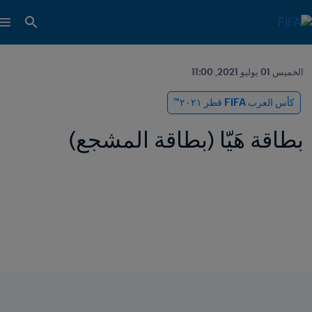
الخميس 01 يوليو 2021, 11:00
كأس العرب FIFA قطر ٢٠٢١™
بطاقة هَيّا (بطاقة المشجع)