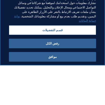
المشجعين من قطر: 8052 800 (974+).
نشارك معلومات حول استخدامك لموقعنا مع شركائنا في وسائل
التواصل الاجتماعي ومجال الإعلان والتحليل. يمكنك تحديد تفضيلاتك
الجماهير الدولية: (+974) 4475 2021.
بشأن ملفات تعريف الارتباط بالنقر على الأزرار الظاهرة على
اليمين، وتقديم طلب بعدم بيع أو مشاركة معلوماتك الشخصية.
بوابة
حماية البيانات
مواضيع مرتبطة
قسم التفضيلات
كأس العرب FIFA قطر ٢٠٢١™
رفض الكل
موافق
ما يقوم به FIFA
كل الأخبار
الشؤون القانونية
كل الأخبار
نظام الانتقالات
التقارير والوثائق