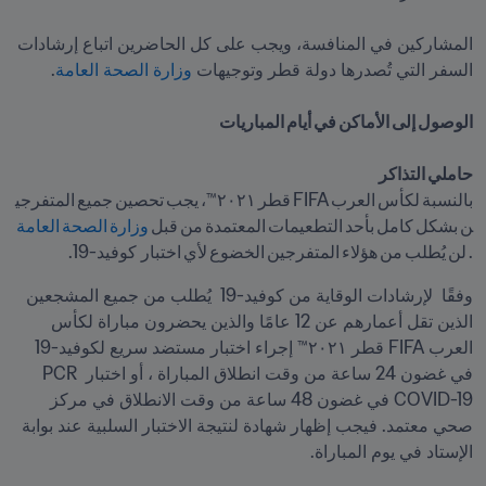
المشاركين في المنافسة، ويجب على كل الحاضرين اتباع إرشادات 
السفر التي تُصدرها دولة قطر وتوجيهات 
وزارة الصحة العامة
حاملي التذاكر  
بالنسبة لكأس العرب FIFA قطر ٢٠٢١™، يجب تحصين جميع المتفرجي
ن بشكل كامل بأحد التطعيمات المعتمدة من قبل 
وزارة الصحة العامة
. لن يُطلب من هؤلاء المتفرجين الخضوع لأي اختبار كوفيد-19.
وفقًا  لإرشادات الوقاية من كوفيد-19  يُطلب من جميع المشجعين 
الذين تقل أعمارهم عن 12 عامًا والذين يحضرون مباراة لكأس 
العرب FIFA قطر ٢٠٢١™ إجراء اختبار مستضد سريع لكوفيد-19  
في غضون 24 ساعة من وقت انطلاق المباراة ، أو اختبار PCR 
COVID-19 في غضون 48 ساعة من وقت الانطلاق في مركز 
صحي معتمد. فيجب إظهار شهادة لنتيجة الاختبار السلبية عند بوابة 
الإستاد في يوم المباراة.