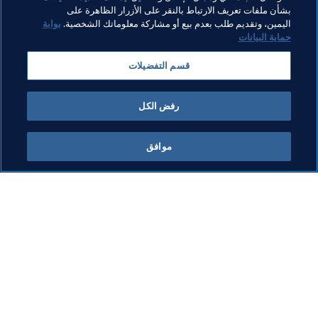
تقدم بطلب للحصول على التذاكر هنا!
بشأن ملفات تعريف الارتباط بالنقر على الأزرار الظاهرة على
اليمين، وتقديم طلب بعدم بيع أو مشاركة معلوماتك الشخصية.
بوابة
حماية البيانات
مواضيع مرتبطة
قسم التفضيلات
كأس العرب FIFA قطر ٢٠٢١™
رفض الكل
موافق
ما يقوم به FIFA
كل الأخبار
الشؤون القانونية
كل الأخبار
نظام الانتقالات
التقارير والوثائق
كرة القدم للسيدات
مؤسسة FIFA