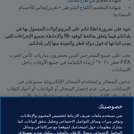
•	شهادة تطعيم من 
لقاح معتمد.   

•	شهادة التطعيم (
اللقاح الشرطي
 + تقرير إيجابي للأجسام 
ننوه على ضرورة اطلاعكم على البروتوكولات المعمول بها في 
بلدانكم فيما يتعلق بجائحة كوفيد-19 والإحاطة بجميع الإجراءات التي 
يجب اتباعها لدخول دولة قطر والعودة منها إلى بلدانكم. 
يجب على جميع المتفرجين الذين يحضرون مباريات كأس العرب 
FIFA قطر ٢٠٢١™ ارتداء الكمامة في جميع الأوقات داخل 
الإستادات .
تدخين السجائر و إستخدام السجائر الإلكترونيّة ممنوعان في 
الإستادات. يرجى عدم إحضار السجائر أو الولاعات أو أعواد الثقاب 
أو السجائر الإلكترونية. سيتم مصادرتهم عند المدخل الأمني.
خصوصيتك
يُرجى زيارة 
www.FIFA.com/tickets
  بانتظام لتطّلع على مزيد 
من المعلومات حول التذاكر والتحديثات المتعلقة بكأس العرب 
نحن نستخدم ملفات تعريف الارتباط لتخصيص المحتوى والإعلانات،
وتوفير ميزات وسائل التواصل الاجتماعي وتحليل تدفق البيانات، كما
FIFA قطر ٢٠٢١™ .
نشارك معلومات حول استخدامك لموقعنا مع شركائنا في وسائل
التواصل الاجتماعي ومجال الإعلان والتحليل. يمكنك تحديد تفضيلاتك