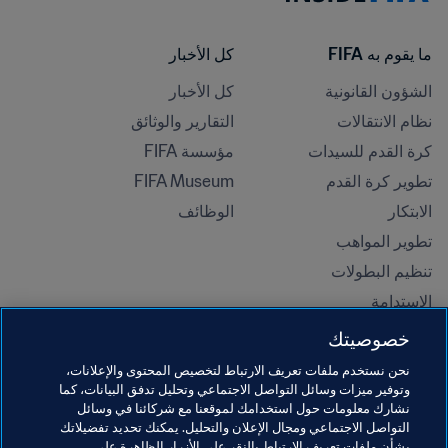
ما يقوم به FIFA
كل الأخبار
الشؤون القانونية
كل الأخبار
نظام الانتقالات
التقارير والوثائق
كرة القدم للسيدات
مؤسسة FIFA
تطوير كرة القدم
FIFA Museum
الابتكار
الوظائف
تطوير المواهب
تنظيم البطولات 
الاستدامة
حقوق الإنسان ومناهضة التمييز
خصوصيتك
الصحة والطب
نحن نستخدم ملفات تعريف الارتباط لتخصيص المحتوى والإعلانات،
المبادرات التعليمية
وتوفير ميزات وسائل التواصل الاجتماعي وتحليل تدفق البيانات، كما
نشارك معلومات حول استخدامك لموقعنا مع شركائنا في وسائل
التواصل الاجتماعي ومجال الإعلان والتحليل. يمكنك تحديد تفضيلاتك
بشأن ملفات تعريف الارتباط بالنقر على الأزرار الظاهرة على