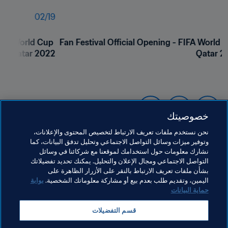
02
/
19
0
IFA World Cup 
Fan Festival Official Opening - FIFA World C
Qatar 2022
Qatar 2
خصوصيتك
نحن نستخدم ملفات تعريف الارتباط لتخصيص المحتوى والإعلانات،
وتوفير ميزات وسائل التواصل الاجتماعي وتحليل تدفق البيانات، كما
نشارك معلومات حول استخدامك لموقعنا مع شركائنا في وسائل
التواصل الاجتماعي ومجال الإعلان والتحليل. يمكنك تحديد تفضيلاتك
بشأن ملفات تعريف الارتباط بالنقر على الأزرار الظاهرة على
مواضيع مرتبطة
اليمين، وتقديم طلب بعدم بيع أو مشاركة معلوماتك الشخصية.
بوابة
حماية البيانات
الرئيس
القسم التجاري
المنظمة
المنظمة
قسم التفضيلات
كأس العالم FIFA قطر ٢٠٢٢™