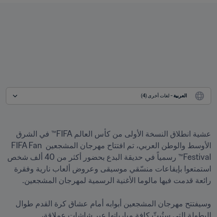
العربية
 - لغات أخرى (4)
عشية انطلاق النسخة الأولى من كأس العالم FIFA™ في الشرق 
الأوسط والوطن العربي، تم افتتاح مهرجان المشجعين FIFA Fan 
Festival™ رسمياً في حديقة البدع بحضور أكثر من 40 ألف شخص 
استمتعوا بإيقاعات منسّقي موسيقى وعروض ألعاب نارية وفقرة 
وسيفتتح مهرجان المشجعين أبوابه أمام عشاق كرة القدم طوال 
البطولة التي ستُبثّ كافة مبارياتها عبر شاشات عملاقة، 