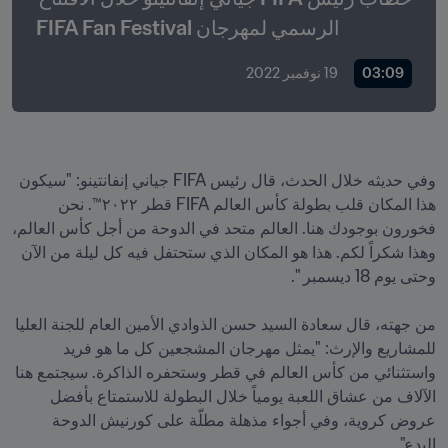
الرسمي لمهرجان FIFA Fan Festival
03:09
19 نوفمبر 2022
وفي حديثه خلال الحدث، قال رئيس FIFA جياني إنفانتينو: "سيكون 
هذا المكان قلب بطولة كأس العالم FIFA قطر ٢٠٢٢™. نحن 
فخورون بوجودك هنا. العالم متحد في الدوحة من أجل كأس العالم، 
وهذا شكراً لكم. هذا هو المكان الذي ستحتفل فيه كل ليلة من الآن 
من جهته، قال سعادة السيد حسن الذوادي الأمين العام للجنة العليا 
للمشاريع والإرث: "يمثل مهرجان المشجعين كل ما هو فريد 
واستثنائي من كأس العالم في قطر وستحفره الذاكرة. سيجتمع هنا 
الآلاف من عشاق اللعبة يومياً خلال البطولة للاستمتاع بأفضل 
عروض كروية، وفي أجواء مذهلة مطلّة على كورنيش الدوحة 
البدع".