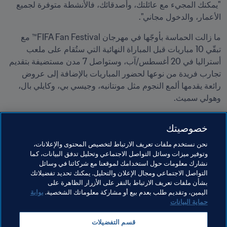
"يمكنك المجيء مع عائلتك، وأصدقائك، فالأنشطة متوفرة لجميع 
الأعمار، والدخول مجاني".
ما زالت الحماسة بأوجّها في مهرجان FIFA Fan Festival™ مع 
تبقّي 10 مباريات قبل المباراة النهائية التي ستُقام على ملعب 
أستراليا في 20 أغسطس/آب، وستواصل 7 مدن مستضيفة بتقديم 
تجارب فريدة من نوعها لحضور المباريات بالإضافة إلى عروض 
رائعة يقدمها ألمع النجوم مثل مونتانيه، وجيسي بي، وكايلي بال، 
وهولي سميث.
للمزيد من المعلومات تاريخ موعد افتتاح مهرجان FIFA Fan 
خصوصيتك
Festival™ وختامه في كلّ من المدن المستضيفة، بالإضافة إلى 
مواعيد إطلالات الفنانين، يُرجى زيارة 
الموقع الإلكتروني لمهرجان 
نحن نستخدم ملفات تعريف الارتباط لتخصيص المحتوى والإعلانات،
المشجعين FIFA
.
وتوفير ميزات وسائل التواصل الاجتماعي وتحليل تدفق البيانات، كما
نشارك معلومات حول استخدامك لموقعنا مع شركائنا في وسائل
التواصل الاجتماعي ومجال الإعلان والتحليل. يمكنك تحديد تفضيلاتك
بشأن ملفات تعريف الارتباط بالنقر على الأزرار الظاهرة على
مواضيع مرتبطة
اليمين، وتقديم طلب بعدم بيع أو مشاركة معلوماتك الشخصية.
بوابة
حماية البيانات
التسويق
القسم التجاري
المنظمة
قسم التفضيلات