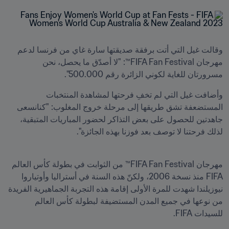
وقالت غيل التي أتت برفقة صديقتها سارة غاي من فرنسا لدعم 
مهرجان FIFA Fan Festival™: "لا أصدّق ما يحصل، نحن 
مسرورتان للغاية لكوني الزائرة رقم 500.000".
وأضافت غيل التي لم تخفِ فرحتها لمشاهدة المنتخبات 
المستضعفة تشق طريقها إلى مرحلة خروج المغلوب: "كنانسعى 
جاهدتين للحصول على بعض التذاكر لحضور المباريات المتبقية، 
لذلك فرحتنا لا توصف بعد فوزنا بهذه الجائزة". 
مهرجان FIFA Fan Festival™ من الثوابت في بطولة كأس العالم 
FIFA منذ نسخة 2006، ولكنّ هذه السنة في أستراليا وأوتياروا 
نيوزيلندا شهدت للمرة الأولى إقامة هذه التجربة الجماهيرية الفريدة 
من نوعها في جميع المدن المستضيفة لبطولة كأس العالم 