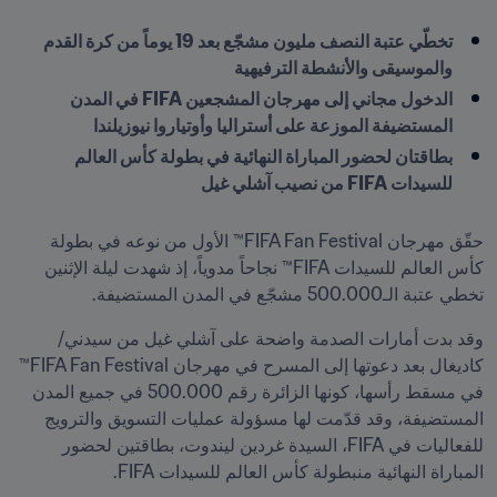
تخطّي عتبة النصف مليون مشجّع بعد 19 يوماً من كرة القدم 
والموسيقى والأنشطة الترفيهية
الدخول مجاني إلى مهرجان المشجعين FIFA في المدن 
المستضيفة الموزعة على أستراليا وأوتياروا نيوزيلندا
بطاقتان لحضور المباراة النهائية في بطولة كأس العالم 
للسيدات FIFA من نصيب آشلي غيل
حقّق مهرجان FIFA Fan Festival™ الأول من نوعه في بطولة 
كأس العالم للسيدات FIFA™ نجاحاً مدوياً، إذ شهدت ليلة الإثنين 
تخطي عتبة الـ500.000 مشجّع في المدن المستضيفة.
وقد بدت أمارات الصدمة واضحة على آشلي غيل من سيدني/
كاديغال بعد دعوتها إلى المسرح في مهرجان FIFA Fan Festival™ 
في مسقط رأسها، كونها الزائرة رقم 500.000 في جميع المدن 
المستضيفة، وقد قدّمت لها مسؤولة عمليات التسويق والترويج 
للفعاليات في FIFA، السيدة غردين ليندوت، بطاقتين لحضور 
المباراة النهائية منبطولة كأس العالم للسيدات FIFA.  