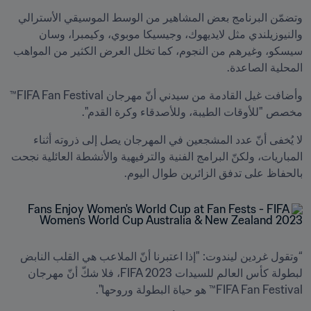
وتضمّن البرنامج بعض المشاهير من الوسط الموسيقي الأسترالي 
والنيوزيلندي مثل لايديهوك، وجيسيكا موبوي، وكيمبرا، وسان 
سيسكو، وغيرهم من النجوم، كما تخلل العرض الكثير من المواهب 
المحلية الصاعدة. 
وأضافت غيل القادمة من سيدني أنّ مهرجان FIFA Fan Festival™ 
مخصص "للأوقات الطيبة، وللأصدقاء وكرة القدم".
لا يُخفى أنّ عدد المشجعين في المهرجان يصل إلى ذروته أثناء 
المباريات، ولكنّ البرامج الفنية والترفيهية والأنشطة العائلية نجحت 
بالحفاظ على تدفق الزائرين طوال اليوم.
“وتقول غردين ليندوت: "إذا اعتبرنا أنّ الملاعب هي القلب النابض 
لبطولة كأس العالم للسيدات FIFA 2023، فلا شكّ أنّ مهرجان 
FIFA Fan Festival™ هو حياة البطولة وروحها".