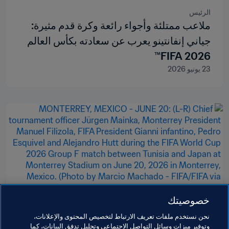
الرئيس
ملاعب ممتلئة وأجواء رائعة وكرة قدم مثيرة:
جياني إنفانتينو يعرب عن سعادته بكأس العالم
2026 FIFA™
23 يونيو 2026
خصوصيتك
المنظمة
نحن نستخدم ملفات تعريف الارتباط لتخصيص المحتوى والإعلانات،
جياني إنفانتينو وأميرة تاكامادو يحتفلان
وتوفير ميزات وسائل التواصل الاجتماعي وتحليل تدفق البيانات، كما