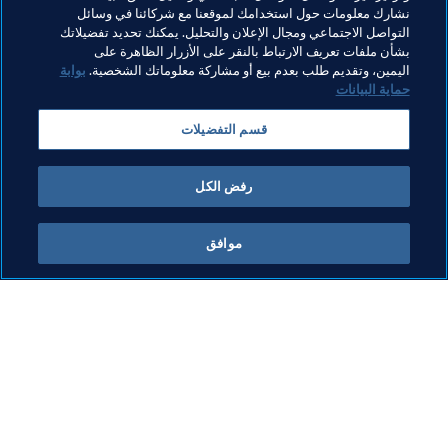
نشارك معلومات حول استخدامك لموقعنا مع شركائنا في وسائل
بالمباراة رقم 1,000 في تاريخ كأس العالم
التواصل الاجتماعي ومجال الإعلان والتحليل. يمكنك تحديد تفضيلاتك
FIFA وسط حضور جماهيري كامل العدد
بشأن ملفات تعريف الارتباط بالنقر على الأزرار الظاهرة على
اليمين، وتقديم طلب بعدم بيع أو مشاركة معلوماتك الشخصية.
بوابة
21 يونيو 2026
حماية البيانات
قسم التفضيلات
المزيد
رفض الكل
موافق
ما يقوم به FIFA
كل الأخبار
الشؤون القانونية
كل الأخبار
نظام الانتقالات
التقارير والوثائق