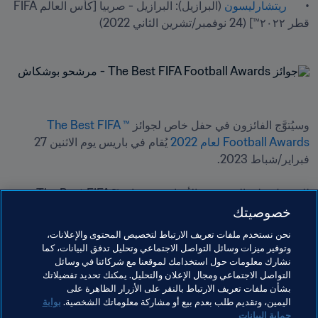
•	
ريتشارليسون
 (البرازيل): البرازيل - صربيا [كأس العالم FIFA 
قطر ٢٠٢٢™] (24 نوفمبر/تشرين الثاني 2022)
وسيُتوَّج الفائزون في حفل خاص لجوائز 
™The Best FIFA 
Football Awards لعام 2022
 يُقام في باريس يوم الاثنين 27 
للحصول على المزيد من الأخبار عن جوائز ™The Best FIFA 
خصوصيتك
Football Awards لعام 2022، تفضلوا بمتابعة منصة 
FIFA+
وحسابات FIFA على وسائل التواصل الاجتماعي: 
Facebook
نحن نستخدم ملفات تعريف الارتباط لتخصيص المحتوى والإعلانات،
و
YouTube
 و
Twitter
، كما ندعوكم للانضمام إلى النقاش العالمي 
وتوفير ميزات وسائل التواصل الاجتماعي وتحليل تدفق البيانات، كما
بين جماهير المستديرة الساحرة عن المرشحين لجوائز الأفضل 
نشارك معلومات حول استخدامك لموقعنا مع شركائنا في وسائل
التواصل الاجتماعي ومجال الإعلان والتحليل. يمكنك تحديد تفضيلاتك
باستخدام وَسْم #TheBest.
بشأن ملفات تعريف الارتباط بالنقر على الأزرار الظاهرة على
اليمين، وتقديم طلب بعدم بيع أو مشاركة معلوماتك الشخصية.
بوابة
حماية البيانات