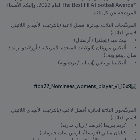
™The Best FIFA Football Awards لعام 2022، وإليكم الأسماء 
المرشحة عن كل فئة.
المرشَّحات الثلاث لجائزة أفضل لاعبة (بالترتيب الأبجدي اللاتيني 
•	أليكس مورغان (الولايات المتحدة الأمريكية / أورلاندو برايد / 
المرشَّحون الثلاثة لجائزة أفضل لاعب (بالترتيب الأبجدي اللاتيني 