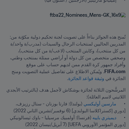
•	إميليانو مارتينيز (الأرجنتين / أستون فيا) 

تُمنح هذه الجوائز بناءاً على تصويت لجنة تحكيم دولية مكوّنة من: 
المدربين الحاليين لمنتخبات الرجال والسيدات (مدرب/ة واحد/ة 
من كل منتخب)، وكابتن المنتخب (لاعب/ة من كل منتخب)، 
وصحفي متخصص من كل دولة أو أراضي ممثلة بمنتخب وطني، 
وأفراد جمهور كرة القدم ممن لديهم حساب على موقع 
FIFA.com
. ويُمكن الاطلاع على تفاصيل عملية التصويت ومنح 
الجائزة في 
وثيقة قواعد الجائزة
.
المرشَّحون الثلاثة لجائزة بوشكاش لأجمل هدف (بالترتيب الأبجدي 
•	
مارسين أوليكسي
 (بولندا): فارتا بوزنان - ستال رزيزف، 
•	
ديميتري باييه
 (فرنسا): أولمبيك مرسيليا - باوك ثيسالونيكي 