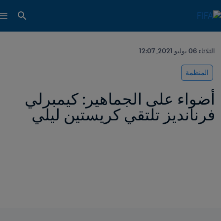
الثلاثاء 06 يوليو 2021, 12:07
المنظمة
أضواء على الجماهير: كيمبرلي 
فرنانديز تلتقي كريستين ليلي