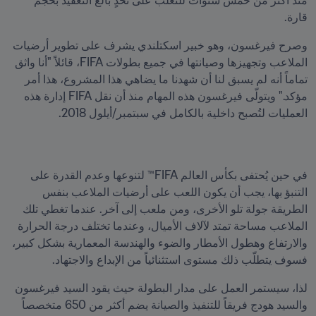
منذ أكثر من خمس سنوات للتغلب على تحدٍ بالغ التعقيد بحجم 
قارة.
وصرح فيرغسون، وهو خبير اسكتلندي يشرف على تطوير أرضيات 
الملاعب وتجهيزها وصيانتها في جميع بطولات FIFA، قائلاً "أنا واثق 
تماماً أنه لم يسبق لنا أن شهدنا ما يضاهي هذا المشروع، هذا أمر 
مؤكد." ويتولّى فيرغسون هذه المهام منذ أن نقل FIFA إدارة هذه 
العمليات لتُصبح داخلية بالكامل في سبتمبر/أيلول 2018.
في حين يُحتفى بكأس العالم FIFA™ لتنوعها وعدم القدرة على 
التنبؤ بها، يجب أن يكون اللعب على أرضيات الملاعب بنفس 
الطريقة جولة تلو الأخرى، ومن ملعب إلى آخر. عندما تغطي تلك 
الملاعب مساحة تمتد لآلاف الأميال، وعندما تختلف درجة الحرارة 
والارتفاع وهطول الأمطار والضوء والهندسة المعمارية بشكل كبير، 
فسوف يتطلّب ذلك مستوى استثنائياً من الإبداع والاجتهاد.
لذا، سيستمر العمل على مدار البطولة حيث يقود السيد فيرغسون 
والسيد هودج فريقاً للتنفيذ والصيانة يضم أكثر من 650 متخصصاً 