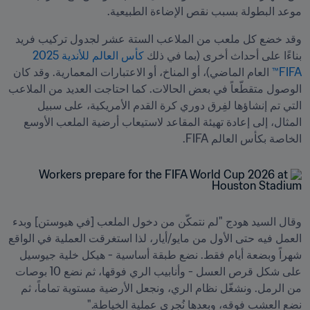
موعد البطولة بسبب نقص الإضاءة الطبيعية.
وقد خضع كل ملعب من الملاعب الستة عشر لجدول تركيب فريد 
بناءًا على أحداث أخرى (بما في ذلك 
كأس العالم للأندية 2025 
FIFA™
 العام الماضي)، أو المناخ، أو الاعتبارات المعمارية. وقد كان 
الوصول متقطّعاً في بعض الحالات. كما احتاجت العديد من الملاعب 
التي تم إنشاؤها لفِرق دوري كرة القدم الأمريكية، على سبيل 
المثال، إلى إعادة تهيئة المقاعد لاستيعاب أرضية الملعب الأوسع 
الخاصة بكأس العالم FIFA.
وقال السيد هودج "لم نتمكّن من دخول الملعب [في هيوستن] وبدء 
العمل فيه حتى الأول من مايو/أيار، لذا استغرقت العملية في الواقع 
شهراً وبضعة أيام فقط. نضع طبقة أساسية - هيكل خلية جيوسيل 
على شكل قرص العسل - وأنابيب الري فوقها، ثم نضع 10 بوصات 
من الرمل. ونشغّل نظام الري، ونجعل الأرضية مستوية تماماً، ثم 
نضع العشب فوقه، وبعدها نُجري عملية الخياطة."