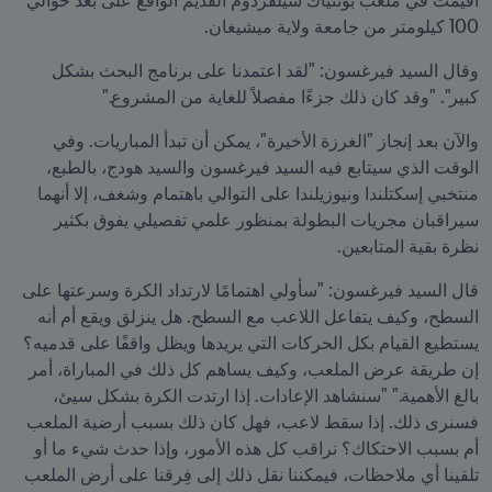
أقيمت في ملعب بونتياك سيلفردوم القديم الواقع على بعد حوالي 
100 كيلومتر من جامعة ولاية ميشيغان.
وقال السيد فيرغسون: "لقد اعتمدنا على برنامج البحث بشكل 
كبير". "وقد كان ذلك جزءًا مفصلاً للغاية من المشروع."
والآن بعد إنجاز "الغرزة الأخيرة"، يمكن أن تبدأ المباريات. وفي 
الوقت الذي سيتابع فيه السيد فيرغسون والسيد هودج، بالطبع، 
منتخبي إسكتلندا ونيوزيلندا على التوالي باهتمام وشغف، إلا أنهما 
سيراقبان مجريات البطولة بمنظور علمي تفصيلي يفوق بكثير 
نظرة بقية المتابعين.
قال السيد فيرغسون: "سأولي اهتمامًا لارتداد الكرة وسرعتها على 
السطح، وكيف يتفاعل اللاعب مع السطح. هل ينزلق ويقع أم أنه 
يستطيع القيام بكل الحركات التي يريدها ويظل واقفًا على قدميه؟ 
إن طريقة عرض الملعب، وكيف يساهم كل ذلك في المباراة، أمر 
بالغ الأهمية." "سنشاهد الإعادات. إذا ارتدت الكرة بشكل سيئ، 
فسنرى ذلك. إذا سقط لاعب، فهل كان ذلك بسبب أرضية الملعب 
أم بسبب الاحتكاك؟ نراقب كل هذه الأمور، وإذا حدث شيء ما أو 
تلقينا أي ملاحظات، فيمكننا نقل ذلك إلى فِرقنا على أرض الملعب 