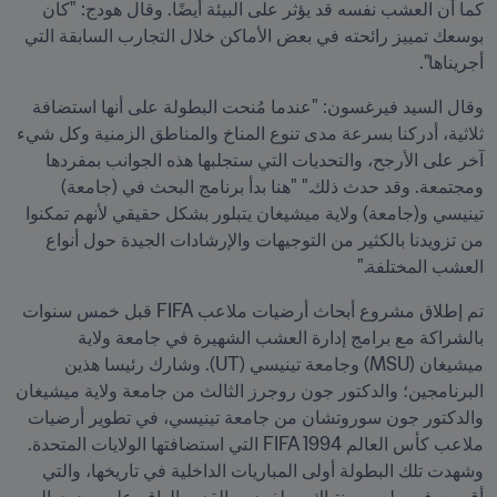
كما أن العشب نفسه قد يؤثر على البيئة أيضًا. وقال هودج: "كان 
بوسعك تمييز رائحته في بعض الأماكن خلال التجارب السابقة التي 
أجريناها".
وقال السيد فيرغسون: "عندما مُنحت البطولة على أنها استضافة 
ثلاثية، أدركنا بسرعة مدى تنوع المناخ والمناطق الزمنية وكل شيء 
آخر على الأرجح، والتحديات التي ستجلبها هذه الجوانب بمفردها 
ومجتمعة. وقد حدث ذلك." "هنا بدأ برنامج البحث في (جامعة) 
تينيسي و(جامعة) ولاية ميشيغان يتبلور بشكل حقيقي لأنهم تمكنوا 
من تزويدنا بالكثير من التوجيهات والإرشادات الجيدة حول أنواع 
العشب المختلفة."
تم إطلاق مشروع أبحاث أرضيات ملاعب FIFA قبل خمس سنوات 
بالشراكة مع برامج إدارة العشب الشهيرة في جامعة ولاية 
ميشيغان (MSU) وجامعة تينيسي (UT). وشارك رئيسا هذين 
البرنامجين؛ والدكتور جون روجرز الثالث من جامعة ولاية ميشيغان 
والدكتور جون سوروتشان من جامعة تينيسي، في تطوير أرضيات 
ملاعب كأس العالم FIFA 1994 التي استضافتها الولايات المتحدة. 
وشهدت تلك البطولة أولى المباريات الداخلية في تاريخها، والتي 