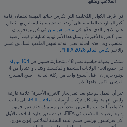
الملاعب وبيئاتها
في عُرف الكوادر المُخلصة التي تكرس حياتها المهنية لضمان إقامة 
أكبر المباريات العالمية على أرضيات عشبية مثالية تليق بها، يُطلق 
على الإنجاز الذي تحقّق في 
ملعب هيوستن
 في 4 يونيو/حزيران 
اسم "الغرزة الأخيرة". ويمثل هذا الأمر نهاية عملية تركيب أرضية 
الملعب، وفي هذه الحالة، يعني أنه تم تجهيز الملعب السادس عشر 
والأخير ل
كأس العالم 2026 FIFA™
. 
ستكون بطولة قياسية تضم 48 منتخباً يتنافسون في 
104 مباراة
في جميع أنحاء الولايات المتحدة والمكسيك وكندا، واعتباراً من 4 
يونيو/حزيران - قبل أسبوع واحد من ركلة البداية - أصبح المسرح 
العشبي الكبير جاهزاً الآن.
غير أن العمل لم ينتهِ بعد. يُعد إنجاز "الغرزة الأخيرة" علامة فارقة، 
وليس النهاية. وقد كان تركيب أرضيات
 الملاعب الـ16
، إلى جانب 
77 ملعباً للتدريب والتمرين، تحدياً غير مسبوق. فقد عمل فريق 
إدارة أرضيات الملاعب في FIFA، بقيادة مدير إدارة الملاعب الأول 
آلان فيرغسون ورئيس قسم البنية التحتية للملاعب إيوين هودج، 