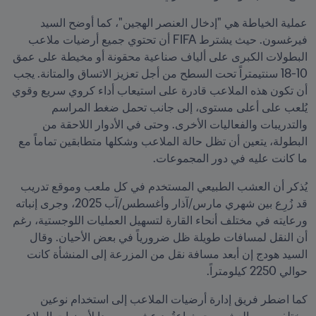
عملية الخياطة هي "إدخال العنصر الهجين"، كما أوضح السيد 
فيرغسون. حيث يشترط FIFA أن تحتوي جميع أرضيات ملاعب 
البطولات الكبرى على ألياف صناعية محقونة أو مخيطة على عمق 
10-18 سنتيمتراً تحت السطح من أجل تعزيز الاتساق والمتانة. يجب 
أن تكون هذه الملاعب قادرة على استيعاب أداء كروي سريع وقوي 
يُلعب على أعلى مستوى، إلى جانب تحمل ضغط المراسم 
والتدريبات والفعاليات الأخرى. وحتى في الأدوار اللاحقة من 
البطولة، يتعين أن تظل حالة الملاعب وشكلها متطابقين تماماً مع 
ما كانت عليه في دور المجموعات.
يُذكر أن العشب الطبيعي المستخدم في كل ملعب وموقع تدريب 
قد زُرِع بين شهري مارس/آذار وأغسطس/آب 2025، وجرى إنباته 
ورعايته في مختلف أنحاء القارة لتسهيل العمليات اللوجستية، رغم 
أن النقل لمسافات طويلة ظل ضرورياً في بعض الأحيان. وقال 
السيد هودج إن أبعد مسافة نقل من المزرعة إلى المنشأة كانت 
حوالي 2250 كيلومتراً.
كما اضطر فريق إدارة أرضيات الملاعب إلى استخدام نوعين 