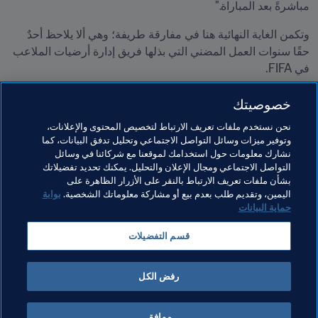
مباشرةً بعد المباراة."
وتكمن الغاية النهائية هنا في مفارقة طريفة؛ وهي ألا يلاحظ أحدٌ 
حقًا سنوات العمل المضني التي بذلها فريق إدارة أرضيات الملاعب 
في FIFA.
قال السيد هودج: "نأمل أن تُلعب المباريات دون أي تأثير من أرضية 
خصوصيتك
الملعب."
نحن نستخدم ملفات تعريف الارتباط لتخصيص المحتوى والإعلانات،
وتوفير ميزات وسائل التواصل الاجتماعي وتحليل تدفق البيانات، كما
مواضيع مرتبطة
نشارك معلومات حول استخدامك لموقعنا مع شركائنا في وسائل
التواصل الاجتماعي ومجال الإعلان والتحليل. يمكنك تحديد تفضيلاتك
بشأن ملفات تعريف الارتباط بالنقر على الأزرار الظاهرة على
المنظمة
كأس العالم 2026 FIFA™
اليمين، وتقديم طلب بعدم بيع أو مشاركة معلوماتك الشخصية.
بوابة
حماية البيانات
قسم التفضيلات
رفض الكل
المنظمة
موافق