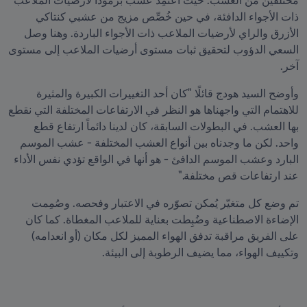
مختلفين من العشب. حيث اعتُمِد عشب برمودا لأرضيات الملاعب 
ذات الأجواء الدافئة، في حين خُصِّص مزيج من عشبي كنتاكي 
الأزرق والراي لأرضيات الملاعب ذات الأجواء الباردة. وهنا وصل 
السعي الدؤوب لتحقيق ثبات مستوى أرضيات الملاعب إلى مستوى 
آخر.
وأوضح السيد هودج قائلًا "كان أحد التغييرات الكبيرة والمثيرة 
للاهتمام التي واجهناها هو النظر في الارتفاعات المختلفة التي نقطع 
بها العشب. في البطولات السابقة، كان لدينا دائماً ارتفاع قطع 
واحد. لكن ما وجدناه بين أنواع العشب المختلفة - عشب الموسم 
البارد وعشب الموسم الدافئ - هو أنها في الواقع تؤدي نفس الأداء 
عند ارتفاعات قص مختلفة."
تم وضع كل متغيّر يُمكن تصوّره في الاعتبار وفحصه. وصُمِمت 
الإضاءة الاصطناعية وضُبِطت بعناية للملاعب المغطاة. كما كان 
على الفريق مراقبة تدفق الهواء المميز لكل مكان (أو انعدامه) 
وتكييف الهواء، مما يضيف الرطوبة إلى البيئة. 