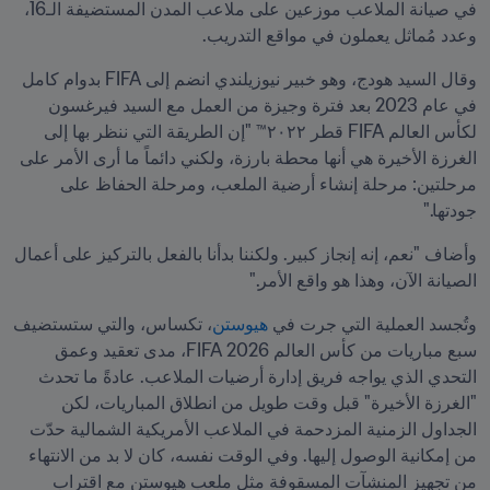
في صيانة الملاعب موزعين على ملاعب المدن المستضيفة الـ16، 
وعدد مُماثل يعملون في مواقع التدريب.
وقال السيد هودج، وهو خبير نيوزيلندي انضم إلى FIFA بدوام كامل 
في عام 2023 بعد فترة وجيزة من العمل مع السيد فيرغسون 
لكأس العالم FIFA قطر ٢٠٢٢™ "إن الطريقة التي ننظر بها إلى 
الغرزة الأخيرة هي أنها محطة بارزة، ولكني دائماً ما أرى الأمر على 
مرحلتين: مرحلة إنشاء أرضية الملعب، ومرحلة الحفاظ على 
جودتها."
وأضاف "نعم، إنه إنجاز كبير. ولكننا بدأنا بالفعل بالتركيز على أعمال 
الصيانة الآن، وهذا هو واقع الأمر."
وتُجسد العملية التي جرت في 
هيوستن
، تكساس، والتي ستستضيف 
سبع مباريات من كأس العالم 2026 FIFA، مدى تعقيد وعمق 
التحدي الذي يواجه فريق إدارة أرضيات الملاعب. عادةً ما تحدث 
"الغرزة الأخيرة" قبل وقت طويل من انطلاق المباريات، لكن 
الجداول الزمنية المزدحمة في الملاعب الأمريكية الشمالية حدّت 
من إمكانية الوصول إليها. وفي الوقت نفسه، كان لا بد من الانتهاء 
من تجهيز المنشآت المسقوفة مثل ملعب هيوستن مع اقتراب 