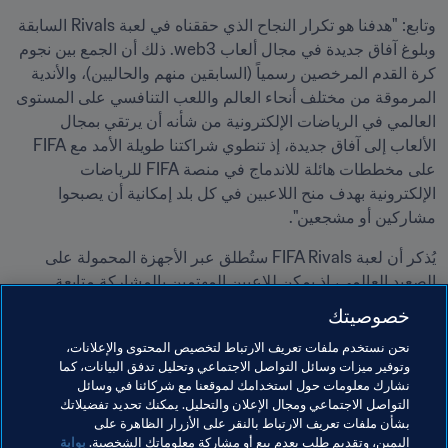
وتابع: "هدفنا هو تكرار النجاح الذي حققناه في لعبة Rivals السابقة 
وبلوغ آفاق جديدة في مجال ألعاب web3. ذلك أن الجمع بين نجوم 
كرة القدم المرخصين رسمياً (السابقين منهم والحاليين)، والأندية 
المرموقة من مختلف أنحاء العالم واللعب التنافسي على المستوى 
العالمي في الرياضات الإلكترونية من شأنه أن يرتقي بمجال 
الألعاب إلى آفاق جديدة، إذ تنطوي شراكتنا طويلة الأمد مع FIFA 
على مخططات هائلة للاندماج في منصة FIFA للرياضات 
الإلكترونية بهدف منح اللاعبين في كل بلد إمكانية أن يصبحوا 
مشاركين أو مشجعين".
يُذكر أن لعبة FIFA Rivals ستُطلق عبر الأجهزة المحمولة على 
الصعيد العالمي، إذ يمكن للاعبين المهتمين بالمشاركة متابعة 
حساب 
@FifaRivals
 على منصة X للانضمام إلى مجتمع اللعبة 
خصوصيتك
والاطلاع على مدى تقدم اللعبة.
نحن نستخدم ملفات تعريف الارتباط لتخصيص المحتوى والإعلانات،
وتوفير ميزات وسائل التواصل الاجتماعي وتحليل تدفق البيانات، كما
مواضيع مرتبطة
نشارك معلومات حول استخدامك لموقعنا مع شركائنا في وسائل
التواصل الاجتماعي ومجال الإعلان والتحليل. يمكنك تحديد تفضيلاتك
بشأن ملفات تعريف الارتباط بالنقر على الأزرار الظاهرة على
المنظمة
المنظمة
اليمين، وتقديم طلب بعدم بيع أو مشاركة معلوماتك الشخصية.
بوابة