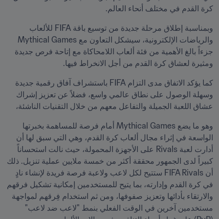
كرة القدم في مختلف أنحاء العالم.
وبمناسبة إطلاق مرحلة جديدة من توسيع باقة FIFA للألعاب 
والرياضات الإلكترونية، سيشكل التعاون مع Mythical Games 
جزءاً بالغ الأهمية من فئة ألعاب اللامحاكاة مع إتاحة فرص جديدة 
ومثيرة لعشاق كرة القدم من أجل الانخراط فيها. 
كما يؤكد الاتفاق مدى التزام FIFA باستشراف آفاق رقمية جديدة 
وسهلة الوصول على نطاق عالمي واسع، فضلاً عن تعزيز إشراك 
عشاق اللعبة الجميلة والتفاعل معهم من خلال التقنيات الناشئة،
وهو ما يضع Mythical Games أمام فرصة للمساهمة بخبرتها 
الواسعة في إثراء مجال ألعاب كرة القدم، وهي التي سبق لها أن 
أدارت لعبة Rivals على الأجهزة المحمولة، حيث نالت استحساناً 
كبيراً لدى الجمهور محققة أكثر من خمسة ملايين عملية تنزيل. ذلك 
أن FIFA Rivals ستتيح لكل لاعب ولاعبة فرصة فريدة لإنشاء نادٍ 
في كرة القدم وإدارته، بما يتيح للمستخدمين إمكانية تشكيل فرقهم 
والارتقاء بأدائها وتعزيز صفوفها، ومن ثم استخدام فِرقهم لمواجهة 
مستخدمين آخرين في الوقت الفعلي بنمط "لاعب ضد لاعب" 