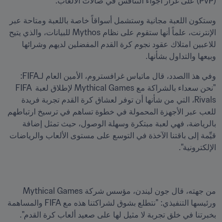
(PvP) على غرار أجواء التنافس في صالات الألعاب. 
وستكون اللعبة مجانية وستشمل أسواقاً خاصة باللعبة ومتاحة عبر 
الإنترنت، علماً أنها ستقوم على نظام Mythos للبيانات، والذي يتيح 
للاعبين امتلاك عقود نجوم كرة القدم المفضلين لديهم وشرائها 
وبيعها والتداول بشأنها. 
وفي هذ االصدد، قال ماتياس غرافستروم، الأمين العام لـFIFA: 
"نحن سعداء بالشراكة مع Mythical Games لإطلاق لعبة FIFA 
Rivals، التي من شأنها أن توفر لعشاق كرة القدم تجربة فريدة 
للعب عبر الأجهزة المحمولة في خطوة تساهم في ترسيخ ارتباطهم 
بالرياضة، فهي لعبة مبتكرة وسهلة الوصول، حيث تمثل إضافة 
قيِّمة إلى باقتنا الآخذة في التوسع على مستوى الألعاب والرياضات 
الإلكترونية".
من جهته، قال جون ليندن، مؤسس شركة Mythical Games 
ورئيسها التنفيذي: "نتطلع بشوق لشراكتنا هذه مع FIFA والمساهمة 
بخبرتنا في خلق تجربة لا مثيل لها على صعيد ألعاب كرة القدم". 