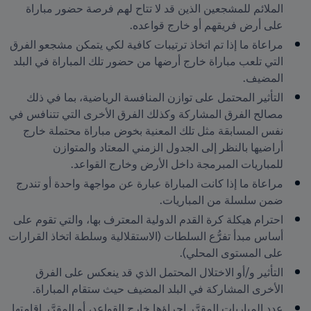
الملائم للمشجعين الذين قد لا تتاح لهم فرصة حضور مباراة 
على أرض فريقهم أو خارج قواعده.
مراعاة ما إذا تم اتخاذ ترتيبات كافية لكي يتمكن مشجعو الفرق 
التي تلعب مباراة خارج أرضها من حضور تلك المباراة في البلد 
المضيف.
التأثير المحتمل على توازن المنافسة الرياضية، بما في ذلك 
مصالح الفرق المشاركة وكذلك الفرق الأخرى التي تتنافس في 
نفس المسابقة مثل تلك المعنية بخوض مباراة محتملة خارج 
أراضيها بالنظر إلى الجدول الزمني المعتاد والمتوازن 
للمباريات المبرمجة داخل الأرض وخارج القواعد.
مراعاة ما إذا كانت المباراة عبارة عن مواجهة واحدة أو تندرج 
ضمن سلسلة من المباريات.
احترام هيكلة كرة القدم الدولية المعترف بها، والتي تقوم على 
أساس مبدأ تفرُّع السلطات (الاستقلالية وسلطة اتخاذ القرارات 
على المستوى المحلي).
التأثير و/أو الاختلال المحتمل الذي قد ينعكس على الفرق 
الأخرى المشاركة في البلد المضيف حيث ستقام المباراة.
عدد المباريات المقرَّر إجراؤها خارج القواعد، أو المقرَّر إقامتها 