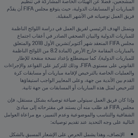
المشجعين، فضلاً عن الهيئات الخاصة المشاركة في تنظيم 
المباريات أو المسابقات الدولية، حيث يتوقع مجلس FIFA أن يقدِّم 
فريق العمل توصياته في الأشهر المقبلة. 
ويتمثل الهدف الرئيسي لفريق العمل في دراسة اللوائح الناظمة 
للمباريات الدولية والبيان الصحفي الصادر في أعقاب اجتماع 
مجلس FIFA المنعقد شهر أكتوبر/تشرين الأول 2018 والمتعلق 
بالمباريات المقامة خارج الأرض (المادة 8.2 من اللوائح الناظمة 
للمباريات الدولية)، كما سيضطلع بإعداد نسخة منقحة للإطار 
القانوني على مستوى FIFA، وذلك للتركيز على القواعد والإجراءات 
والعمليات الخاصة بالترخيص لإقامة مباريات أو مسابقات كرة 
القدم بين الأندية من جهة، وعلى المعايير الواجب استيفاؤها 
للترخيص لمثل هذه المباريات أو المسابقات من جهة ثانية. 
وإذا كان فريق العمل سيتولى صياغة توصياته بشكل مستقل، فإن 
مجلس FIFA قد طلب منه أن يستند في مقترحاته إلى مبادئ 
الشفافية والتناسب والموضوعية وعدم التمييز، مع مراعاة العوامل 
التالية على وجه التحديد عند تقديم توصياته:
 الإنصاف، وهذا يشمل الحرص على الإشعار المسبق بالشكل 