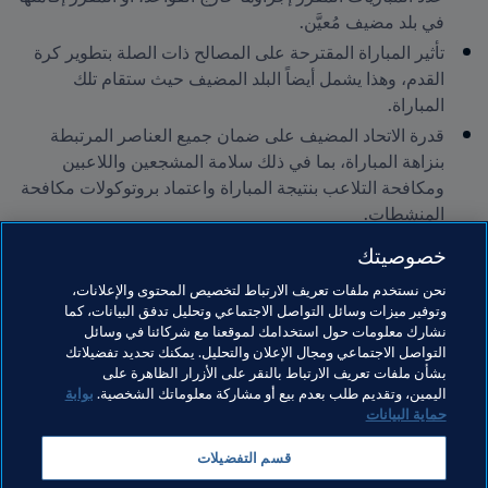
في بلد مضيف مُعيَّن.
تأثير المباراة المقترحة على المصالح ذات الصلة بتطوير كرة 
القدم، وهذا يشمل أيضاً البلد المضيف حيث ستقام تلك 
المباراة.
قدرة الاتحاد المضيف على ضمان جميع العناصر المرتبطة 
بنزاهة المباراة، بما في ذلك سلامة المشجعين واللاعبين 
ومكافحة التلاعب بنتيجة المباراة واعتماد بروتوكولات مكافحة 
المنشطات.
مراعاة أي ظروف أو عوامل أخرى قد تؤثر على نزاهة اللعبة أو 
خصوصيتك
أمن وسلامة وعافية اللاعبين أو أطقم الفرق المشاركة.
نحن نستخدم ملفات تعريف الارتباط لتخصيص المحتوى والإعلانات،
وتوفير ميزات وسائل التواصل الاجتماعي وتحليل تدفق البيانات، كما
مواضيع مرتبطة
نشارك معلومات حول استخدامك لموقعنا مع شركائنا في وسائل
التواصل الاجتماعي ومجال الإعلان والتحليل. يمكنك تحديد تفضيلاتك
بشأن ملفات تعريف الارتباط بالنقر على الأزرار الظاهرة على
المنظمة
المنظمة
مجلس FIFA
اليمين، وتقديم طلب بعدم بيع أو مشاركة معلوماتك الشخصية.
بوابة
حماية البيانات
قسم التفضيلات