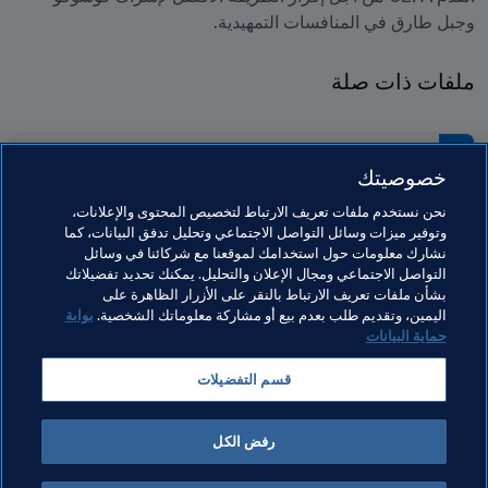
وجبل طارق في المنافسات التمهيدية.
ملفات ذات صلة
PDF
خصوصيتك
عام على مؤتمر FIFA الاستثنائي لعام
نحن نستخدم ملفات تعريف الارتباط لتخصيص المحتوى والإعلانات،
2016
وتوفير ميزات وسائل التواصل الاجتماعي وتحليل تدفق البيانات، كما
نشارك معلومات حول استخدامك لموقعنا مع شركائنا في وسائل
التواصل الاجتماعي ومجال الإعلان والتحليل. يمكنك تحديد تفضيلاتك
بشأن ملفات تعريف الارتباط بالنقر على الأزرار الظاهرة على
اليمين، وتقديم طلب بعدم بيع أو مشاركة معلوماتك الشخصية.
بوابة
حماية البيانات
مواضيع مرتبطة
قسم التفضيلات
كونغرس FIFA
المنظمة
رفض الكل