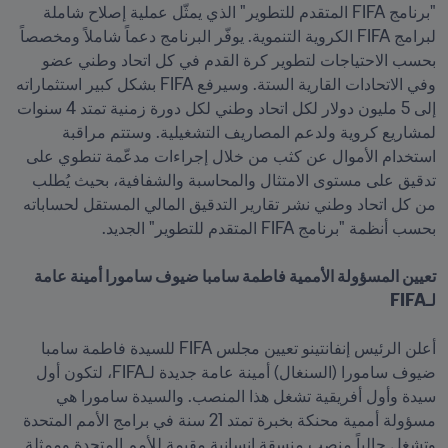
"برنامج FIFA المتقدم للتطوير" الذي يمثّل عملية إصلاح شاملة 
لبرامج FIFA الكروية التنموية. يوفّر البرنامج دعماً شاملاً ومخصصاً 
بحسب الاحتياجات لتطوير كرة القدم في كل اتحاد وطني عضو 
وفي الاتحادات القارية الستة. وسيرفع FIFA بشكل كبير استثماراته 
إلى 5 مليون دولار لكل اتحاد وطني لكل دورة زمنية تمتد 4 سنوات 
لمشاريع كروية ولدعم المصاريف التشغيلية. وستتم مراقبة 
استخدام الأموال عن كثب من خلال إجراءات مدعّمة تنطوي على 
تدقيق على مستوى الامتثال والمحاسبة والشفافية، بحيث يُطلب 
من كل اتحاد وطني نشر تقارير التدقيق المالي المستقل لحساباته 
تعيين المسؤولة الأممية فاطمة سامبا ضيوف سامورا أمينة عامة 
أعلن الرئيس إنفانتينو تعيين مجلس FIFA للسيدة فاطمة سامبا 
ضيوف سامورا (السنغال) أمينة عامة جديدة لـFIFA، لتكون أول 
سيدة وأول أفريقية تشغل هذا المنصب. والسيدة سامورا هي 
مسؤولة أممية محنكة بخبرة تمتد 21 سنة في برامج الأمم المتحدة 
وتشغل حالياً منصب منسقة إنسانية مقيمة للأمم المتحدة وممثلة 