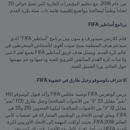
من عام 2016، مع تنظيم المؤتمرات القارية التي تضمّ حوالي 20 
قدّم كلارنس سيدورف و سون وين برنامج "أساطير FIFA" الذي 
سيدعم هدف المنظمة بمنح صوت أقوى للأشخاص المنخرطين في 
عالم كرة القدم. ويتمثل هدف فريق أساطير FIFA بجمع أهم لاعبي 
ولاعبات كرة القدم السابقين للترويج للعبة ودعمها ودعم مهمتها 
درس كونغرس FIFA توصية مجلس FIFA وأكد قبول كوسوفو (141 
"نعم" مقابل 23 "لا" من الأصوات الصالحة) وجبل طارق (172 "نعم" 
مقابل 12 "لا" من الأصوات الصالحة) ليكونا العضوين 210 و211 في 
FIFA. ويحق لهذين الاتحادين الوطنيين المشاركة في تصفيات كأس 
العالم FIFA 2018، بحيث أوكلت المهمة إلى الاتحاد الأوروبي لكرة 
القدم UEFA من أجل إقرار الطريقة الأفضل لإشراك كوسوفو 